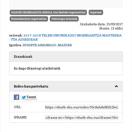
BILBOKO INGENIARITZA ESKOLA (Goi Mailako Ingeniaritza)
Inguruan
Komunikazioen Ingeniaritza
Teknologia Zientziak
Grabaketa data: 25/09/2017
Ikusia: 12 aldiz
serieak:
2017-2018 TELEKOMUNIKAZIO INGENIARITZA MASTERRA
- TTA ADIBIDEAK
Igorlea:
HUARTE ARRAYAGO, MAIDER
Eranskinak
Ez dago fitxategi atxikiturik
Bideo hau partekatu
URL:
IFRAME: