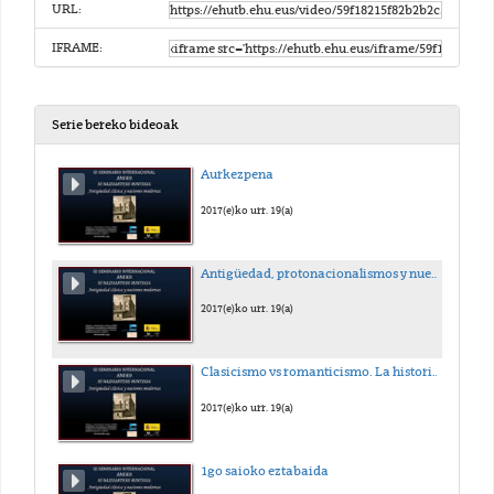
URL:
IFRAME:
Serie bereko bideoak
Aurkezpena
2017(e)ko urr. 19(a)
Antigüedad, protonacionalismos y nuevo régimen de Historicidad en Hispanoamérica: una aproximación al caso neogranadino (1789-1816)
2017(e)ko urr. 19(a)
Clasicismo vs romanticismo. La historia y los monumentos de España en los relatos de viajeros de la primera mitad del siglo XIX
2017(e)ko urr. 19(a)
1go saioko eztabaida