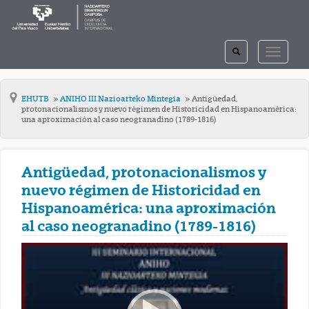
TOGGLE
TOGGLE
SEARCH
NAVIGAT
EHUTB
ANIHO III Nazioarteko Mintegia
Antigüedad,
protonacionalismos y nuevo régimen de Historicidad en Hispanoamérica:
una aproximación al caso neogranadino (1789-1816)
Antigüedad, protonacionalismos y
nuevo régimen de Historicidad en
Hispanoamérica: una aproximación
al caso neogranadino (1789-1816)