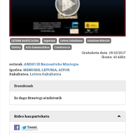
LETREN FAKULTATEA
Inguruan
Letren Fakultatea
Fakultate/Eskolak
History
Arlo humanistikoa
Conferencia
Grabaketa data: 19/10/2017
Ikusia: 43 aldiz
serieak:
ANIHO III Nazioarteko Mintegia
Igorlea:
MENDIBIL LETURIA, AITOR
Fakultatea:
Letren Fakultatea
Eranskinak
Ez dago fitxategi atxikiturik
Bideo hau partekatu