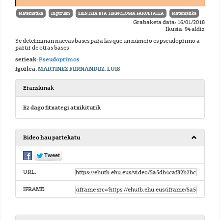
Matematika
Inguruan
ZIENTZIA ETA TEKNOLOGIA FAKULTATEA
Matematika
Grabaketa data: 16/01/2018
Ikusia: 94 aldiz
Se determinan nuevas bases para las que un número es pseudoprimo a
partir de otras bases
serieak:
Pseudoprimos
Igorlea:
MARTINEZ FERNANDEZ, LUIS
Eranskinak
Ez dago fitxategi atxikiturik
Bideo hau partekatu
URL:
IFRAME: