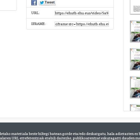
URL:
IFRAME:
detako materiala beste biltegi batean gorde eta/edo deskargatu, hala adierazten ez 
alaren URL erreferentziak erabili daitezke, publikoarentzat eskuragarri dauden mat