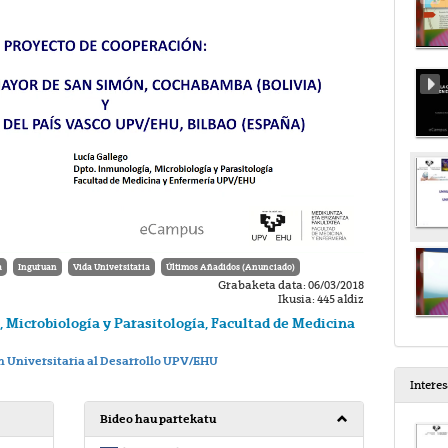
a
Inguruan
Vida Universitaria
Últimos Añadidos (Anunciado)
Grabaketa data: 06/03/2018
Ikusia: 445 aldiz
, Microbiología y Parasitología, Facultad de Medicina
n Universitaria al Desarrollo UPV/EHU
Intere
Bideo hau partekatu