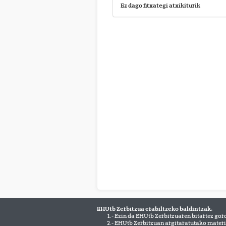
Ez dago fitxategi atxikiturik
EHUtb Zerbitzua erabiltzeko baldintzak:
1.- Ezin da EHUtb Zerbitzuaren bitartez gor
2.- EHUtb Zerbitzuan argitaratutako materi