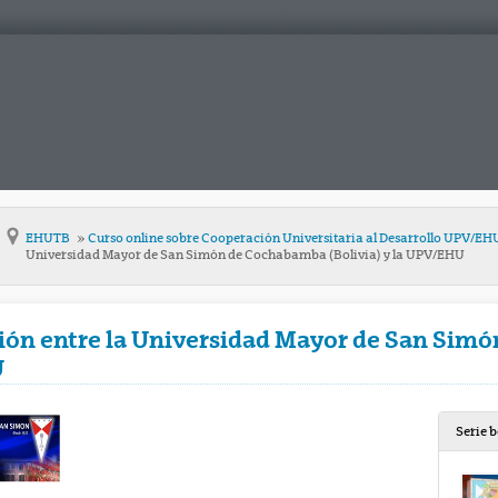
EHUTB
Curso online sobre Cooperación Universitaria al Desarrollo UPV/EH
Universidad Mayor de San Simón de Cochabamba (Bolivia) y la UPV/EHU
ión entre la Universidad Mayor de San Si
U
Serie 