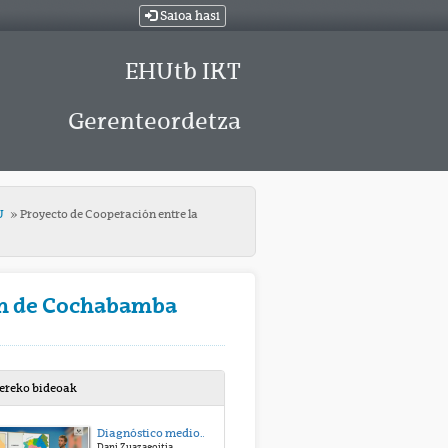
Saioa hasi
EHUtb IKT
Gerenteordetza
U
Proyecto de Cooperación entre la
món de Cochabamba
bereko bideoak
Diagnóstico medioambiental en la Pontificia Universidad Católica del Ecuador Sede Esmeraldas (PUCESE)
Dani Zuazagoitia