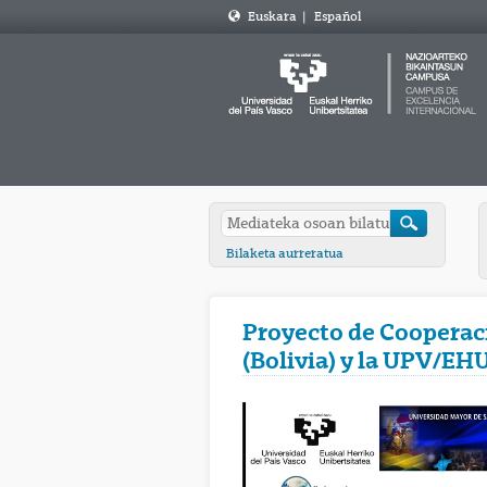
Euskara
|
Español
Bilaketa aurreratua
Proyecto de Cooperac
(Bolivia) y la UPV/EH