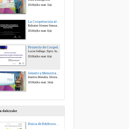
2018(e)ko mar. 2(a)
La Cooperación al Desarrollo en el Grado en Fundamentos de Arquitectura
Enkarni Gómez Genua y Alex Mitxelena Etxeberria
2018(e)ko mar. 6(a)
Proyecto de Cooperación entre la Universidad Mayor de San Simón de Cochabamba (Bolivia) y la UPV/EHU
Lucía Gallego, Dpto. Inmunología, Microbiología y Parasitología, Facultad de Medicina y Enfermería UPV/EHU
2018(e)ko mar. 6(a)
Género y Memoria Histórica del Conflicto Armado en El Salvador
Irantzu Mendia, Gloria Guzmán, Sergio Campo
2018(e)ko mar. 16(a)
sa dakizuke
Física de Edificios: Transmision de Calor y Masa. Tema 5