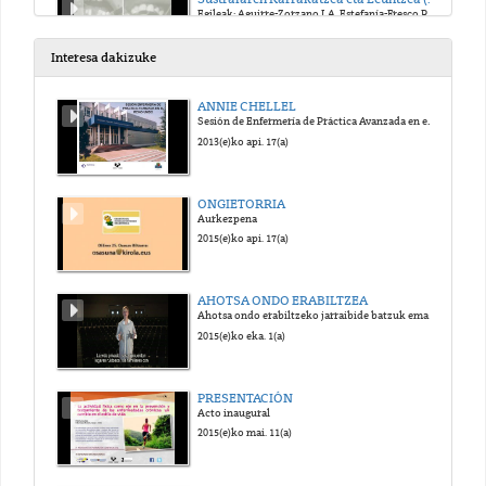
Egileak: Aguirre-Zorzano LA, Estefanía-Fresco R, Fernández-Jimémez A, García-De-La-Fuente AM
2018(e)ko mai. 7(a)
Interesa dakizuke
Terapia Periodontal ez-Kirurgikoa egiteko erabiltzen den tresneria (es)
ANNIE CHELLEL
Egileak: Aguirre-Zorzano LA, Estefanía-Fresco R, Fernández-Jimemez A, García-De La Fuente AM
Sesión de Enfermería de Práctica Avanzada en el Reino Unido
2018(e)ko mai. 7(a)
2013(e)ko api. 17(a)
Sustraiaren Karrakatzea eta Leuntzea (SKL): Ezkertiak egindakoa (es)
ONGIETORRIA
Egileak: Aguirre-Zorzano LA, Estefanía-Fresco R, Fernández-Jiménez A, García-De-La-Fuente AM
Aurkezpena
2018(e)ko mai. 7(a)
2015(e)ko api. 17(a)
AHOTSA ONDO ERABILTZEA
Ahotsa ondo erabiltzeko jarraibide batzuk ematen dituen bideoa.
2015(e)ko eka. 1(a)
PRESENTACIÓN
Acto inaugural
2015(e)ko mai. 11(a)