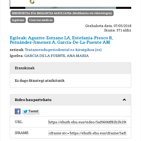
MEDIKUNTZA ETA ERIZAINTZA FAKULTATEA (Medikuntza eta Odontologia))
Inguruan
Ciencias médicas
Grabaketa data: 07/05/2018
Ikusia: 371 aldiz
Egileak: Aguirre-Zorzano LA, Estefanía-Fresco R,
Fernández-Jimenez A, García-De-La-Fuente AM
serieak:
Tratamendu periodontal ez-kirurgikoa (es)
Igorlea:
GARCIA DE LA FUENTE, ANA MARIA
Eranskinak
Ez dago fitxategi atxikiturik
Bideo hau partekatu
URL:
IFRAME: