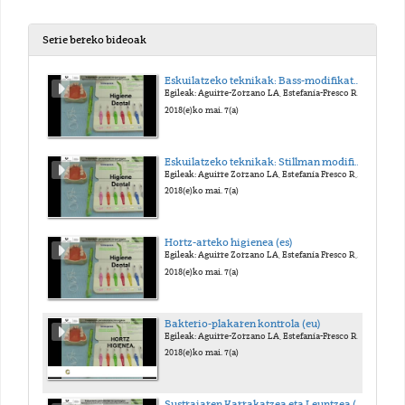
Serie bereko bideoak
Eskuilatzeko teknikak: Bass-modifikatua (es)
Egileak: Aguirre-Zorzano LA, Estefanía-Fresco R, Fernández-Jiménez A, García-De-La-Fuente AM
2018(e)ko mai. 7(a)
Eskuilatzeko teknikak: Stillman modifikatua (es)
Egileak: Aguirre Zorzano LA, Estefanía Fresco R, Fernandez Jimenez A, García De La Fuente AM
2018(e)ko mai. 7(a)
Hortz-arteko higienea (es)
Egileak: Aguirre Zorzano LA, Estefanía Fresco R, Fernandez Jimenez A, García De La Fuente AM
2018(e)ko mai. 7(a)
Bakterio-plakaren kontrola (eu)
Egileak: Aguirre-Zorzano LA, Estefanía-Fresco R, Fernández-Jimenez A, García-De-La-Fuente AM
2018(e)ko mai. 7(a)
Sustraiaren Karrakatzea eta Leuntzea (SKL): profesional eskuinak egindakoa (es)