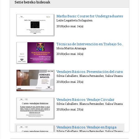
Serie bereko bideoak
Maths Basic Course for Undergraduates
Leire Legarreta Solaguren
2018(e)ko mai. 14(a)
Técnicas de Intervención en Trabajo Social
Idoia Martin Aranaga
2018(e)ko mai. 16(a)
Vendajes Básicos: Presentación del curso
Silvia Caballero, Blanca Fernández, Saloa Unanue, Ana Belén Fraile
2018(e)ko mai. 23(a)
Vendajes Básicos: Vendaje Circular
Silvia Caballero, Blanca Fernández, Saloa Unanue, Ana Belén Fraile
2018(e)ko mai. 23(a)
Vendajes Básicos: Vendaje en Espiga
Silvia Caballero, Blanca Fernández, Saloa Unanue, Ana Belén Fraile
2018(e)ko mai. 23(a)