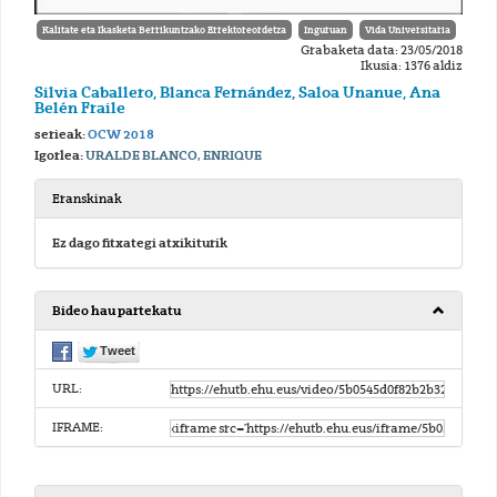
Kalitate eta Ikasketa Berrikuntzako Errektoreordetza
Inguruan
Vida Universitaria
Grabaketa data: 23/05/2018
Ikusia: 1376 aldiz
Silvia Caballero, Blanca Fernández, Saloa Unanue, Ana
Belén Fraile
serieak:
OCW 2018
Igorlea:
URALDE BLANCO, ENRIQUE
Eranskinak
Ez dago fitxategi atxikiturik
Bideo hau partekatu
URL:
IFRAME: