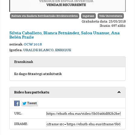
Kalitate eta Ikasketa Berrikuntzako Errektoreordetza
Inguruan
Vida Universitaria
Grabaketa data: 23/05/2018
Ikusia: 697 aldiz
Silvia Caballero, Blanca Fernández, Saloa Unanue, Ana
Belén Fraile
serieak:
OCW 2018
Igorlea:
URALDE BLANCO, ENRIQUE
Eranskinak
Ez dago fitxategi atxikiturik
Bideo hau partekatu
URL:
IFRAME: