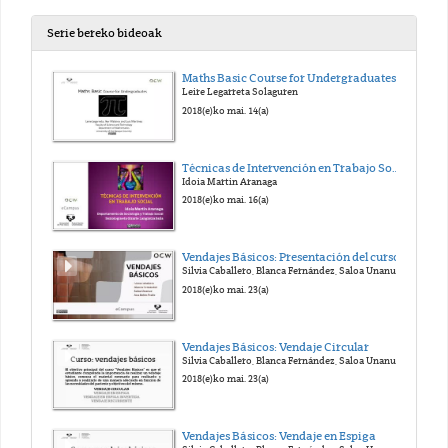
Serie bereko bideoak
Maths Basic Course for Undergraduates
Leire Legarreta Solaguren
2018(e)ko mai. 14(a)
Técnicas de Intervención en Trabajo Social
Idoia Martin Aranaga
2018(e)ko mai. 16(a)
Vendajes Básicos: Presentación del curso
Silvia Caballero, Blanca Fernández, Saloa Unanue, Ana Belén Fraile
2018(e)ko mai. 23(a)
Vendajes Básicos: Vendaje Circular
Silvia Caballero, Blanca Fernández, Saloa Unanue, Ana Belén Fraile
2018(e)ko mai. 23(a)
Vendajes Básicos: Vendaje en Espiga