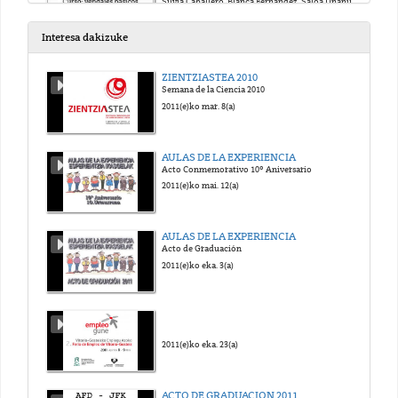
Silvia Caballero, Blanca Fernández, Saloa Unanue, Ana Belén Fraile
2018(e)ko mai. 23(a)
Interesa dakizuke
Vendajes Básicos: Vendaje en Espiga Invertida
ZIENTZIASTEA 2010
Silvia Caballero, Blanca Fernández, Saloa Unanue, Ana Belén Fraile
Semana de la Ciencia 2010
2018(e)ko mai. 23(a)
2011(e)ko mar. 8(a)
Vendajes Básicos: Vendaje en Recurrente en dedo
AULAS DE LA EXPERIENCIA
Silvia Caballero, Blanca Fernández, Saloa Unanue, Ana Belén Fraile
Acto Conmemorativo 10º Aniversario
2018(e)ko mai. 23(a)
2011(e)ko mai. 12(a)
Vendajes Básicos: Vendaje en Recurrente en Muñon
AULAS DE LA EXPERIENCIA
Silvia Caballero, Blanca Fernández, Saloa Unanue, Ana Belén Fraile
Acto de Graduación
2018(e)ko mai. 23(a)
2011(e)ko eka. 3(a)
Curso de Economía laboral: Presentación del Curso
Mari Luz de la Cal, Jon Bernat Zubiri rey, Garikoitz Otazua Garmendia
2018(e)ko mai. 23(a)
2011(e)ko eka. 23(a)
Curso de Economía Laboral: Presentación del curso, Temario y Evaluación
ACTO DE GRADUACION 2011