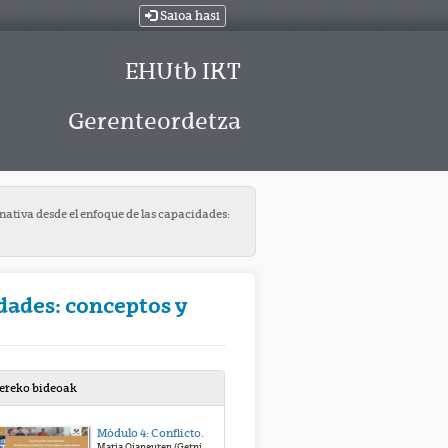
Saioa hasi
EHUtb IKT
Gerenteordetza
nativa desde el enfoque de las capacidades:
idades: conceptos y
bereko bideoak
Módulo 4: Conflictos y alternativas de vida. Apuntes para la construcción de la paz. Presentación.
María Oianguren (Gernika Gogoratuz)