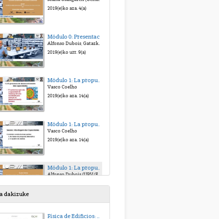
2019(e)ko aza. 4(a)
Módulo 0: Presentación del Curso Online Territorios en Conflicto.
Alfonso Dubois, Gatazka Egoeran dauden Lurraldeetan eraikitzen alternatibak, ikuspegi partekatuak eta prozesu kolektiboak
2019(e)ko urr. 9(a)
Módulo 1: La propuesta alternativa desde el enfoque de las capacidades: conceptos y marco de análisis
Vasco Coelho
2019(e)ko aza. 14(a)
Módulo 1: La propuesta alternativa desde el enfoque de las capacidades: conceptos y marco de análisis
Vasco Coelho
2019(e)ko aza. 14(a)
Módulo 1: La propuesta alternativa desde el enfoque de las capacidades: conceptos y marco de análisis
Alfonso Dubois (UPV/EHU). Presentación del módulo.
2019(e)ko urr. 15(a)
sa dakizuke
Módulo 1: La propuesta alternativa desde el enfoque de las capacidades: conceptos y marco de análisis
Física de Edificios: Transmision de Calor y Masa. Tema 5
Alfonso Dubois (UPV/EHU). Enfoque de las Capacidades.