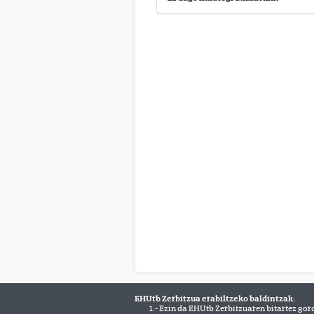
EHUtb Zerbitzua erabiltzeko baldintzak:
1.- Ezin da EHUtb Zerbitzuaren bitartez gor