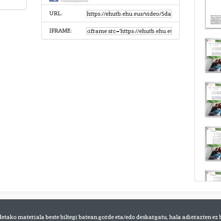
URL:
IFRAME:
detako materiala beste biltegi batean gorde eta/edo deskargatu, hala adierazten ez 