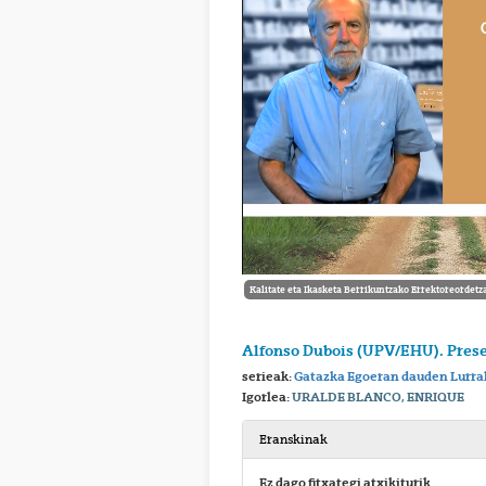
Kalitate eta Ikasketa Berrikuntzako Errektoreordetz
Alfonso Dubois (UPV/EHU). Prese
serieak:
Gatazka Egoeran dauden Lurra
Igorlea:
URALDE BLANCO, ENRIQUE
Eranskinak
Ez dago fitxategi atxikiturik