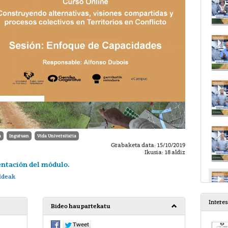
a
Inguruan
Vida Universitaria
Grabaketa data: 15/10/2019
Ikusia: 18 aldiz
ntación del módulo.
ldeak
Intere
Bideo hau partekatu