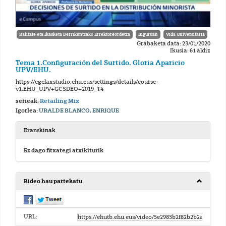
Kalitate eta Ikasketa Berrikuntzako Errektoreordetza
Inguruan
Vida Universitaria
Grabaketa data: 23/01/2020
Ikusia: 61 aldiz
Tema 1.Configuración del Surtido. Gloria Aparicio
UPV/EHU.
https://egelaxstudio.ehu.eus/settings/details/course-
v1:EHU_UPV+GCSDEO+2019_T4
serieak:
Retailing Mix
Igorlea:
URALDE BLANCO, ENRIQUE
Eranskinak
Ez dago fitxategi atxikiturik
Bideo hau partekatu
URL: