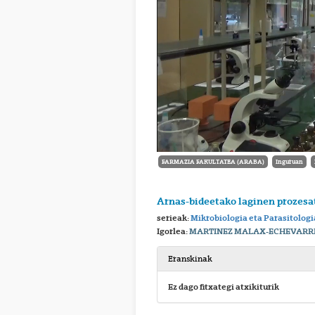
FARMAZIA FAKULTATEA (ARABA)
Inguruan
Arnas-bideetako laginen prozesa
serieak:
Mikrobiologia eta Parasitologi
Igorlea:
MARTINEZ MALAX-ECHEVARRIA
Eranskinak
Ez dago fitxategi atxikiturik