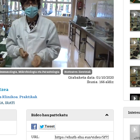
Immunologia, Mikrobiologia eta Parasitologia
Bizitzaren Zientziak
Grabaketa data: 01/10/2020
Ikusia: 166 aldiz
tzea
a Klinikoa. Praktikak
, IRATI
Intere
Bideo hau partekatu
URL: