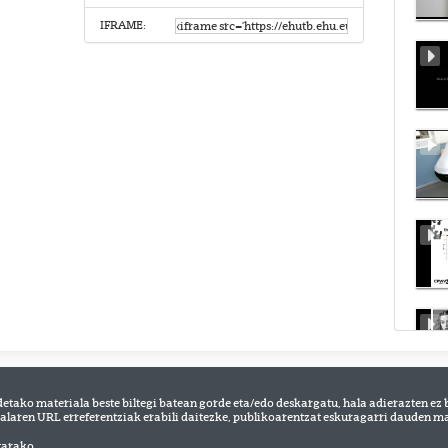
IFRAME:
detako materiala beste biltegi batean gorde eta/edo deskargatu, hala adierazten ez 
alaren URL erreferentziak erabili daitezke, publikoarentzat eskuragarri dauden mat
tarako