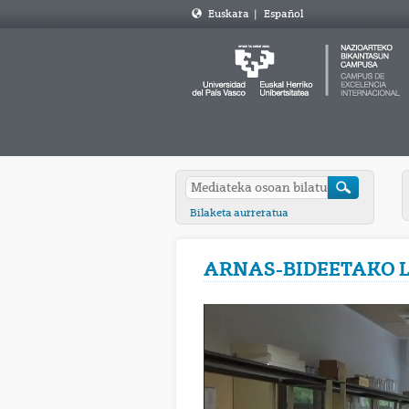
Euskara
|
Español
Bilaketa aurreratua
ARNAS-BIDEETAKO 