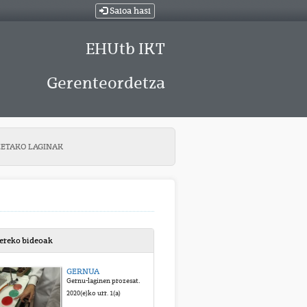
Saioa hasi
EHUtb IKT
Gerenteordetza
ETAKO LAGINAK
bereko bideoak
GERNUA
Gernu-laginen prozesatzea
2020(e)ko urr. 1(a)