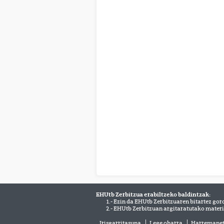
EHUtb Zerbitzua erabiltzeko baldintzak:
1.- Ezin da EHUtb Zerbitzuaren bitartez gor
2.- EHUtb Zerbitzuan argitaratutako materi
Irisgarritasuna
Lege oharra
Harremane