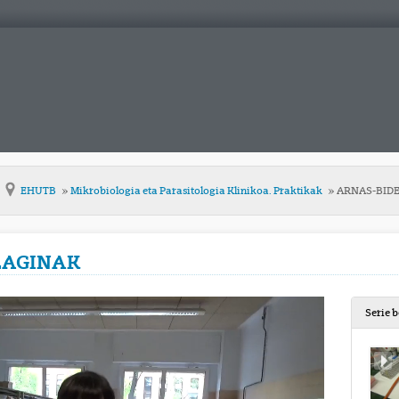
EHUTB
Mikrobiologia eta Parasitologia Klinikoa. Praktikak
ARNAS-BIDE
LAGINAK
Serie 