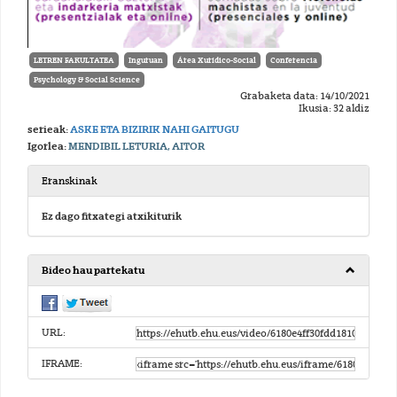
LETREN FAKULTATEA
Inguruan
Área Xurídico-Social
Conferencia
Psychology & Social Science
Grabaketa data: 14/10/2021
Ikusia: 32 aldiz
serieak:
ASKE ETA BIZIRIK NAHI GAITUGU
Igorlea:
MENDIBIL LETURIA, AITOR
Eranskinak
Ez dago fitxategi atxikiturik
Bideo hau partekatu
URL:
IFRAME: