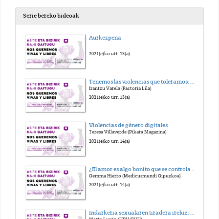
Serie bereko bideoak
Aurkezpena
2021(e)ko urr. 13(a)
Tenemos las violencias que toleramos: machismo, discursos de odio y herramientas para deslegitimarlos
Irantzu Varela (Factoría Lila)
2021(e)ko urr. 13(a)
Violencias de género digitales
Teresa Villaverde (Pikara Magazina)
2021(e)ko urr. 14(a)
¿El amor es algo bonito que se controla online?
Gemma Hierro (Medicusmundi Gipuzkoa)
2021(e)ko urr. 14(a)
Indarkeria sexualaren tiradera irekiz: USVreact-en oinarritutako hausnarketak eta proposamenak