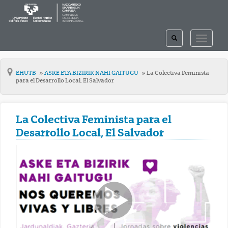
TOGGLE
TOGGLE
SEARCH
NAVIGAT
EHUTB
ASKE ETA BIZIRIK NAHI GAITUGU
La Colectiva Feminista
para el Desarrollo Local, El Salvador
La Colectiva Feminista para el
Desarrollo Local, El Salvador