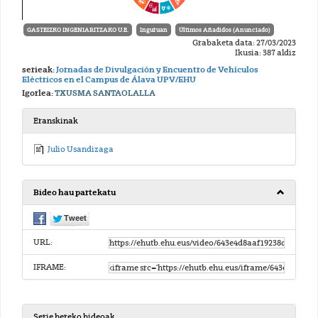
GASTEIZKO INGENIARITZAKO U.E.
Inguruan
Últimos Añadidos (Anunciado)
Grabaketa data: 27/03/2023
Ikusia: 387 aldiz
serieak:
Jornadas de Divulgación y Encuentro de Vehículos
Eléctricos en el Campus de Álava UPV/EHU
Igorlea:
TXUSMA SANTAOLALLA
Eranskinak
Julio Usandizaga
Bideo hau partekatu
URL:
IFRAME:
Serie bereko bideoak