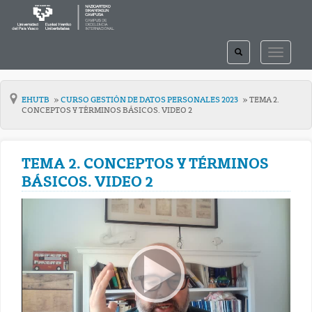
TOGGLE
TOGGLE
SEARCH
NAVIGAT
EHUTB
CURSO GESTIÓN DE DATOS PERSONALES 2023
TEMA 2.
CONCEPTOS Y TÉRMINOS BÁSICOS. VIDEO 2
TEMA 2. CONCEPTOS Y TÉRMINOS
BÁSICOS. VIDEO 2