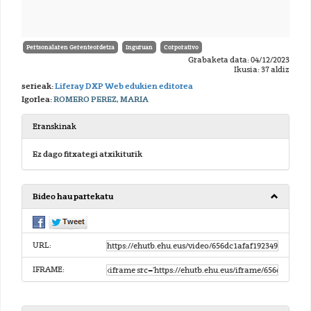
Pertsonalaren Gerenteordetza
Inguruan
Corporativo
Grabaketa data: 04/12/2023
Ikusia: 37 aldiz
serieak:
Liferay DXP Web edukien editorea
Igorlea:
ROMERO PEREZ, MARIA
Eranskinak
Ez dago fitxategi atxikiturik
Bideo hau partekatu
URL:
IFRAME: