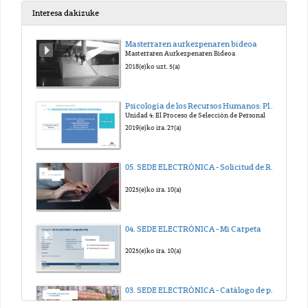
Interesa dakizuke
PUBLICADOR DE CONTENIDOS (ed_6_cas)
Masterraren aurkezpenaren bideoa
Masterraren Aurkezpenaren Bideoa
2023(e)ko abe. 4(a)
2018(e)ko uzt. 5(a)
PAPELERA DE RECICLAJE (ed_7_cas)
Psicología de los Recursos Humanos: Planificación, Selección y Promoción. Edurne Martínez
Unidad 4: El Proceso de Selección de Personal
2023(e)ko abe. 4(a)
2019(e)ko ira. 27(a)
NOVEDADES DE LA VERSIÓN 7.4 EN EL PERFIL DE EDITOR WEB
05. SEDE ELECTRÓNICA - Solicitud de Registro electrónico
2023(e)ko abe. 5(a)
2025(e)ko ira. 10(a)
04. SEDE ELECTRÓNICA - Mi Carpeta
2025(e)ko ira. 10(a)
03. SEDE ELECTRÓNICA - Catálogo de procedimientos