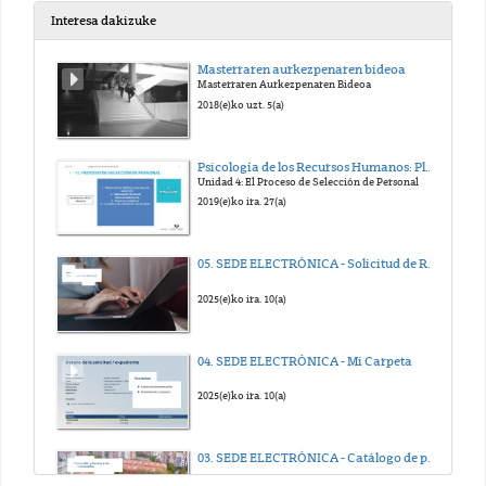
Interesa dakizuke
PUBLICADOR DE CONTENIDOS (ed_6_cas)
Masterraren aurkezpenaren bideoa
Masterraren Aurkezpenaren Bideoa
2023(e)ko abe. 4(a)
2018(e)ko uzt. 5(a)
PAPELERA DE RECICLAJE (ed_7_cas)
Psicología de los Recursos Humanos: Planificación, Selección y Promoción. Edurne Martínez
Unidad 4: El Proceso de Selección de Personal
2023(e)ko abe. 4(a)
2019(e)ko ira. 27(a)
NOVEDADES DE LA VERSIÓN 7.4 EN EL PERFIL DE EDITOR WEB
05. SEDE ELECTRÓNICA - Solicitud de Registro electrónico
2023(e)ko abe. 5(a)
2025(e)ko ira. 10(a)
04. SEDE ELECTRÓNICA - Mi Carpeta
2025(e)ko ira. 10(a)
03. SEDE ELECTRÓNICA - Catálogo de procedimientos