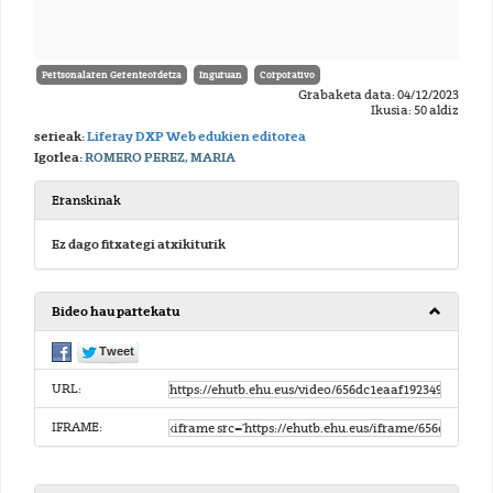
Pertsonalaren Gerenteordetza
Inguruan
Corporativo
Grabaketa data: 04/12/2023
Ikusia: 50 aldiz
serieak:
Liferay DXP Web edukien editorea
Igorlea:
ROMERO PEREZ, MARIA
Eranskinak
Ez dago fitxategi atxikiturik
Bideo hau partekatu
URL:
IFRAME: