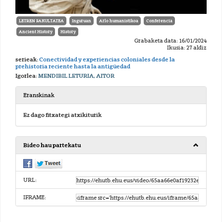
LETREN FAKULTATEA
Inguruan
Arlo humanistikoa
Conferencia
Ancient History
History
Grabaketa data: 16/01/2024
Ikusia: 27 aldiz
serieak:
Conectividad y experiencias coloniales desde la
prehistoria reciente hasta la antigüedad
Igorlea:
MENDIBIL LETURIA, AITOR
Eranskinak
Ez dago fitxategi atxikiturik
Bideo hau partekatu
URL:
IFRAME: