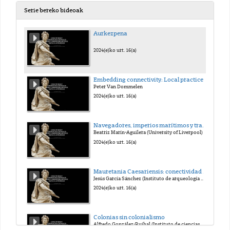
Serie bereko bideoak
Aurkezpena
2024(e)ko urt. 16(a)
Embedding connectivity: Local practices and colonial conections in Iron Age Sardinia
Peter Van Dommelen
2024(e)ko urt. 16(a)
Navegadores, imperios marítimos y trabajadoras invisibles en el mundo Fenicio-Púnico
Beatriz Marín-Aguilera (University of Liverpool)
2024(e)ko urt. 16(a)
Mauretania Caesariensis: conectividad y colonialismo desde época púnica a la (des)colonización francesa
Jesús García Sánchez (Instituto de arqueología de Mérida IAM/CSIC)
2024(e)ko urt. 16(a)
Colonias sin colonialismo
Alfredo González-Ruibal (Instituto de ciencias del patrimonio-INCIPIT/CSIC)