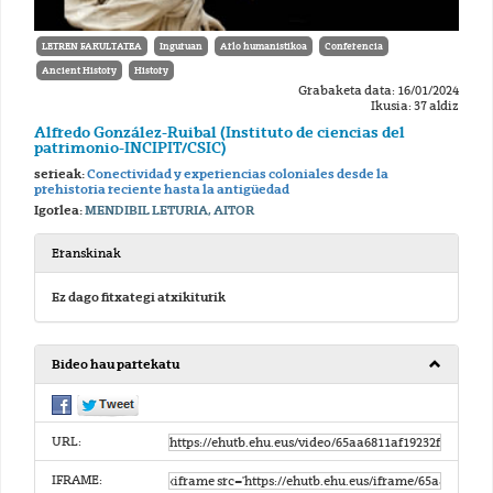
LETREN FAKULTATEA
Inguruan
Arlo humanistikoa
Conferencia
Ancient History
History
Grabaketa data: 16/01/2024
Ikusia: 37 aldiz
Alfredo González-Ruibal (Instituto de ciencias del
patrimonio-INCIPIT/CSIC)
serieak:
Conectividad y experiencias coloniales desde la
prehistoria reciente hasta la antigüedad
Igorlea:
MENDIBIL LETURIA, AITOR
Eranskinak
Ez dago fitxategi atxikiturik
Bideo hau partekatu
URL:
IFRAME: