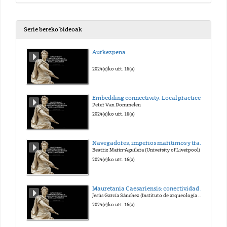
Serie bereko bideoak
Aurkezpena
2024(e)ko urt. 16(a)
Embedding connectivity: Local practices and colonial conections in Iron Age Sardinia
Peter Van Dommelen
2024(e)ko urt. 16(a)
Navegadores, imperios marítimos y trabajadoras invisibles en el mundo Fenicio-Púnico
Beatriz Marín-Aguilera (University of Liverpool)
2024(e)ko urt. 16(a)
Mauretania Caesariensis: conectividad y colonialismo desde época púnica a la (des)colonización francesa
Jesús García Sánchez (Instituto de arqueología de Mérida IAM/CSIC)
2024(e)ko urt. 16(a)