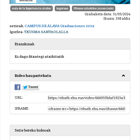
Aula de la Experiencia Araba/
Inguruan
Últimos Añadidos (Anunciado)
Grabaketa data: 31/05/2024
Ikusia: 538 aldiz
serieak:
CAMPUS DE ÁLAVA Graduaciones 2024
Igorlea:
TXUSMA SANTAOLALLA
Eranskinak
Ez dago fitxategi atxikiturik
Bideo hau partekatu
URL:
IFRAME:
Serie bereko bideoak