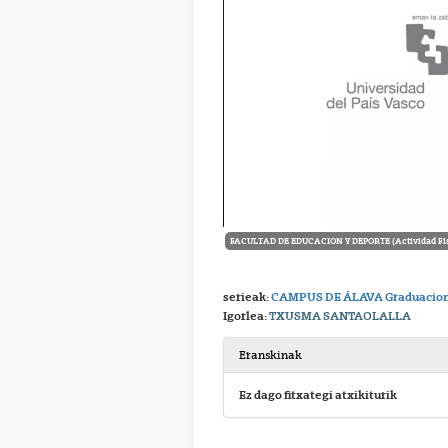
FACULTAD DE EDUCACION Y DEPORTE (Actividad Fisi
serieak:
CAMPUS DE ÁLAVA Graduacion
Igorlea:
TXUSMA SANTAOLALLA
Eranskinak
Ez dago fitxategi atxikiturik