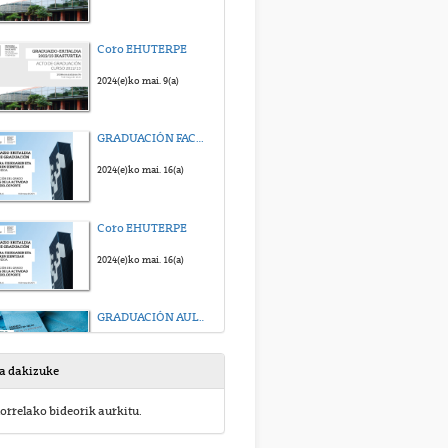
Coro EHUTERPE
2024(e)ko mai. 9(a)
GRADUACIÓN FACULTAD EDUCACIÓN Y DEPORTE (Sección Deporte) 2024
2024(e)ko mai. 16(a)
Coro EHUTERPE
2024(e)ko mai. 16(a)
GRADUACIÓN AULAS DE LA EXPERIENCIA 2024
2024(e)ko mai. 31(a)
sa dakizuke
CORO EHUTERPE
orrelako bideorik aurkitu.
2024(e)ko mai. 31(a)