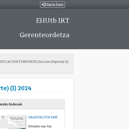
Saioa hasi
EHUtb IKT
Gerenteordetza
CACIÓN Y DEPORTE (Sección Deporte) (I)
) (I) 2024
bereko bideoak
GRADUACIÓN EMPRESARIALES 2024
2024(e)ko mai. 9(a)