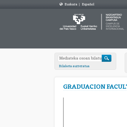
Euskara
|
Español
Bilaketa aurreratua
GRADUACION FACULTA