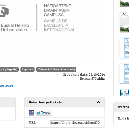
ca y Deporte)
Inguruan
Últimos Añadidos (Anunciado)
Grabaketa data: 22/10/2024
Ikusia: 579 aldiz
es 2024
Bideo hau partekatu
Intere
Ez da h
URL: