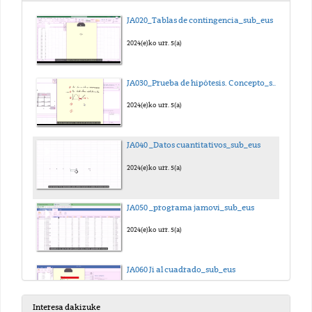
JA020_Tablas de contingencia_sub_eus
2024(e)ko urr. 5(a)
JA030_Prueba de hipótesis. Concepto_sub_eus
2024(e)ko urr. 5(a)
JA040 _Datos cuantitativos_sub_eus
2024(e)ko urr. 5(a)
JA050 _programa jamovi_sub_eus
2024(e)ko urr. 5(a)
JA060 Ji al cuadrado_sub_eus
2024(e)ko urr. 5(a)
Interesa dakizuke