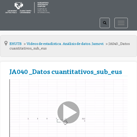
TOGGLE
TOGGLE
SEARCH
NAVIGAT
EHUTB
Vídeos de estadística. Análisis de datos. Jamovi
JA040 _Datos
cuantitativos_sub_eus
JA040 _Datos cuantitativos_sub_eus