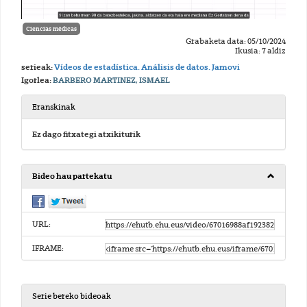
Ciencias médicas
Grabaketa data: 05/10/2024
Ikusia: 7 aldiz
serieak:
Vídeos de estadística. Análisis de datos. Jamovi
Igorlea:
BARBERO MARTINEZ, ISMAEL
Eranskinak
Ez dago fitxategi atxikiturik
Bideo hau partekatu
URL:
IFRAME:
Serie bereko bideoak