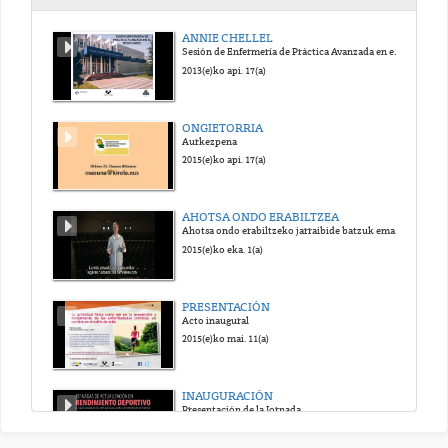
JA070 Normalidad de los datos de una variable cuantitativa_sub_eus
ANNIE CHELLEL
Sesión de Enfermería de Práctica Avanzada en el Reino Unido
2024(e)ko urr. 5(a)
2013(e)ko api. 17(a)
JA080 desviación típica_sub_eus
ONGIETORRIA
Aurkezpena
2024(e)ko urr. 5(a)
2015(e)ko api. 17(a)
JA090 Mann-Whitney_sub_eus
AHOTSA ONDO ERABILTZEA
Ahotsa ondo erabiltzeko jarraibide batzuk ematen dituen bideoa.
2024(e)ko urr. 5(a)
2015(e)ko eka. 1(a)
JA100 t de Student muestras independientes_sub_eus
PRESENTACIÓN
Acto inaugural
2024(e)ko urr. 5(a)
2015(e)ko mai. 11(a)
JA110 t de Student muestras dependientes_sub_eus
INAUGURACIÓN
Presentación de la Jornada
2024(e)ko urr. 5(a)
2015(e)ko ira. 12(a)