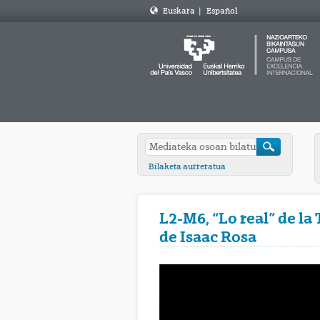
Euskara
|
Español
Bilaketa aurreratua
L2-M6, “Lo real” de l
de Isaac Rosa