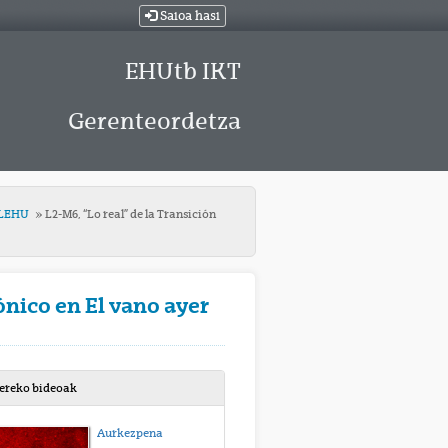
Saioa hasi
EHUtb IKT
Gerenteordetza
JILEHU
L2-M6, “Lo real” de la Transición
ónico en El vano ayer
bereko bideoak
Aurkezpena