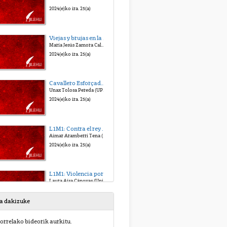
2024(e)ko ira. 25(a)
Viejas y brujas en la Castilla premoderna
María Jesús Zamora Calvo (Universidad Autónoma de Madrid)
2024(e)ko ira. 25(a)
Cavallero Esforçado. La guerra y la violencia como elementos de estatus social en la literatura caballeresca castellana (siglos XIV-XV)
Unax Tolosa Pereda (UPV/EHU)
2024(e)ko ira. 25(a)
L1M1: Contra el rey de Castilla a través del mito vasco: La Crónica de Vizcaya y el Libro de las Buenas Andanças e Fortunas de Lope García de Salazar
Aimar Aramberri Tena (UPV/EHU)
2024(e)ko ira. 25(a)
L1M1: Violencia por amor en la novela sentimental y pastoril españolas
Laura Aísa Cánovas (Universidad de Alicante)
2024(e)ko ira. 25(a)
sa dakizuke
L2-M1, Desenvolver la realidad del mito: un análisis de la representación de la violencia en la Trilogía del Baztán de Dolores Redondo
orrelako bideorik aurkitu.
Elena Fonte (Università degli Studi di Trento)