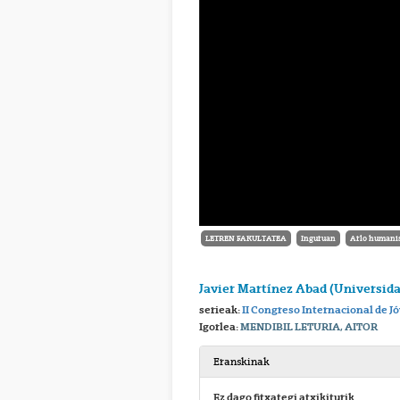
LETREN FAKULTATEA
Inguruan
Arlo humanis
Javier Martínez Abad (Universi
serieak:
II Congreso Internacional de J
Igorlea:
MENDIBIL LETURIA, AITOR
Eranskinak
Ez dago fitxategi atxikiturik