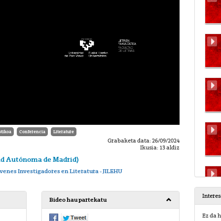
tikoa
Conferencia
Literature
Grabaketa data: 26/09/2024
Ikusia: 13 aldiz
dad Autónoma de Madrid)
óvenes Investigadores en Literatura - JILEHU
Intere
Bideo hau partekatu
Ez da h