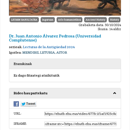
LETREN FAKULTATEA
Inguruan
Arlo humanistikoa
Ancient History
History
Grabaketa data: 30/10/2024
Ikusia: 14 aldiz
Dr. Juan Antonio Álvarez Pedrosa (Universidad
Complutense)
serieak:
Lecturas de la Antigüedad 2024
Igorlea:
MENDIBIL LETURIA, AITOR
Eranskinak
Ez dago fitxategi atxikiturik
Bideo hau partekatu
URL:
IFRAME: