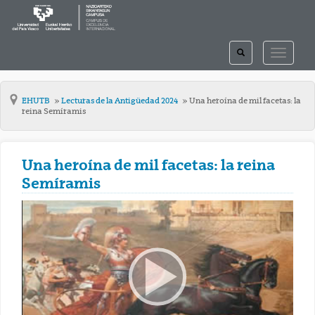
TOGGLE
TOGGLE
SEARCH
NAVIGAT
EHUTB
Lecturas de la Antigüedad 2024
Una heroína de mil facetas: la
reina Semíramis
Una heroína de mil facetas: la reina
Semíramis