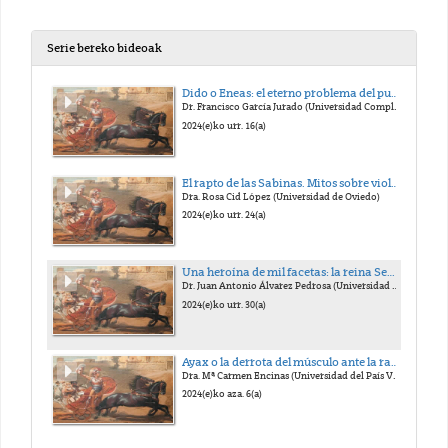
Serie bereko bideoak
Dido o Eneas: el eterno problema del punto de vista
Dr. Francisco García Jurado (Universidad Complutense)
2024(e)ko urr. 16(a)
El rapto de las Sabinas. Mitos sobre violencia y paz en la Roma primitiva
Dra. Rosa Cid López (Universidad de Oviedo)
2024(e)ko urr. 24(a)
Una heroína de mil facetas: la reina Semíramis
Dr. Juan Antonio Álvarez Pedrosa (Universidad Complutense)
2024(e)ko urr. 30(a)
Ayax o la derrota del músculo ante la razón
Dra. Mª Carmen Encinas (Universidad del País Vasco)
2024(e)ko aza. 6(a)