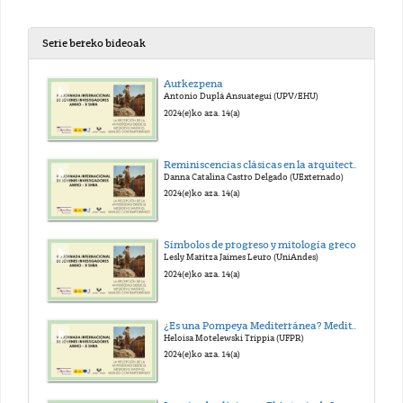
Serie bereko bideoak
Aurkezpena
Antonio Duplá Ansuategui (UPV/EHU)
2024(e)ko aza. 14(a)
Reminiscencias clásicas en la arquitectura urbana de Bogotá durante la primera mitad del siglo XX: identidad y progreso en la construcción clásica de la ciudad de Bogotá
Danna Catalina Castro Delgado (UExternado)
2024(e)ko aza. 14(a)
Símbolos de progreso y mitología grecorromana: análisis iconográfico y estudios de recepción clásica en los mosaicos del Banco Dugand en la ciudad de Barranquilla, Colombia
Lesly Maritza Jaimes Leuro (UniAndes)
2024(e)ko aza. 14(a)
¿Es una Pompeya Mediterránea? Mediterraneísmo cinematográfico en la recepción de Los últimos días de Pompeya (1913)
Heloisa Motelewski Trippia (UFPR)
2024(e)ko aza. 14(a)