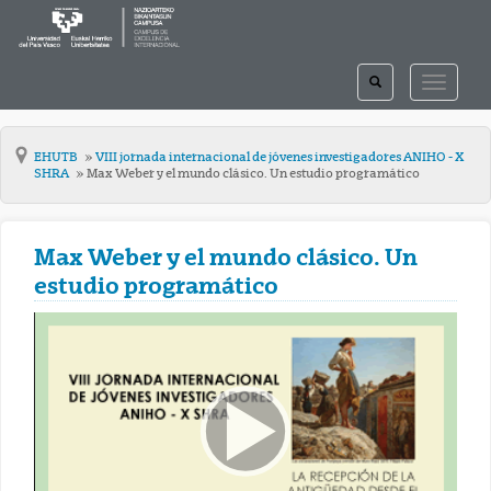
TOGGLE
TOGGLE
SEARCH
NAVIGAT
EHUTB
VIII jornada internacional de jóvenes investigadores ANIHO - X
SHRA
Max Weber y el mundo clásico. Un estudio programático
Max Weber y el mundo clásico. Un
estudio programático