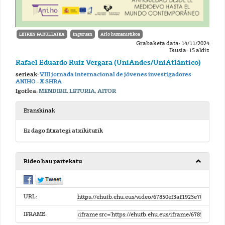
LETREN FAKULTATEA
Inguruan
Arlo humanistikoa
Grabaketa data: 14/11/2024
Ikusia: 15 aldiz
Rafael Eduardo Ruíz Vergara (UniAndes/UniAtlántico)
serieak:
VIII jornada internacional de jóvenes investigadores
ANIHO - X SHRA
Igorlea:
MENDIBIL LETURIA, AITOR
Eranskinak
Ez dago fitxategi atxikiturik
Bideo hau partekatu
URL:
IFRAME: