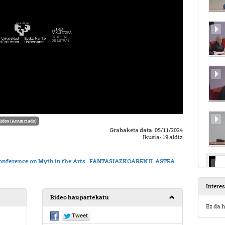
idos (Anunciado)
Grabaketa data: 05/11/2024
Ikusia: 19 aldiz
Conference on Myth in the Arts - FANTASIAZKOAREN II. ASTEA
Intere
Bideo hau partekatu
Ez da h