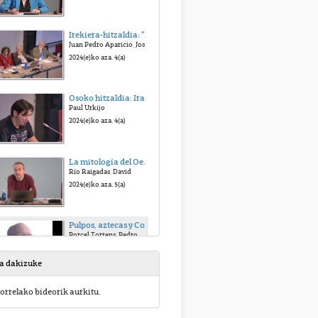
Irekiera-hitzaldia: “El arte de la creación literaria”
Juan Pedro Aparicio, José María Merino y Bernardo Atxaga
2024(e)ko aza. 4(a)
Osoko hitzaldia: Irati
Paul Urkijo
2024(e)ko aza. 4(a)
La mitología del Oeste norteamericano: expansión, revisión y nuevas versiones
Río Raigadas, David
2024(e)ko aza. 5(a)
Pulpos, aztecas y Colts: el Weird Western en el cómic clásico español
Porcel Torrens, Pedro
2024(e)ko aza. 5(a)
sa dakizuke
The Birth of a New Literary Subgenre in Spain: La reina del país misterioso (1929) as an Early Weird Western
orrelako bideorik aurkitu.
Cossío Garrido, Andoni
2024(e)ko aza. 5(a)