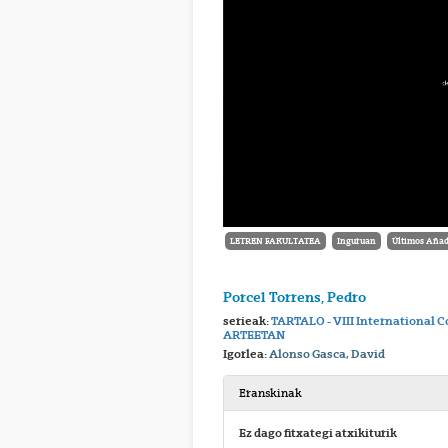
LETREN FAKULTATEA
Inguruan
Últimos Añad
Porcel Torrens, Pedro
serieak:
TARTALO - VIII International 
ARTEETAN
Igorlea:
Alonso Gasca, David
Eranskinak
Ez dago fitxategi atxikiturik