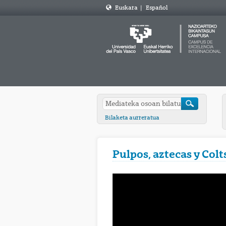
Euskara
|
Español
Bilaketa aurreratua
Pulpos, aztecas y Colt