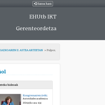
Saioa hasi
EHUtb IKT
Gerenteordetza
NTASIAZKOAREN II. ASTEA ARTEETAN
Pulpos,
ñol
bereko bideoak
Kongresuaren irekiera-ekitaldia
Autoridades académicas: Vicerrectorado, Facultad de Letras, Facultad de Bellas Artes, UNED
2024(e)ko aza. 4(a)