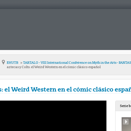
EHUTB
TARTALO - VIII International Conference on Myth in the Arts - FA
aztecas y Colts: el Weird Western en el cómic clásico español
s: el Weird Western en el cómic clásico espa
Serie 