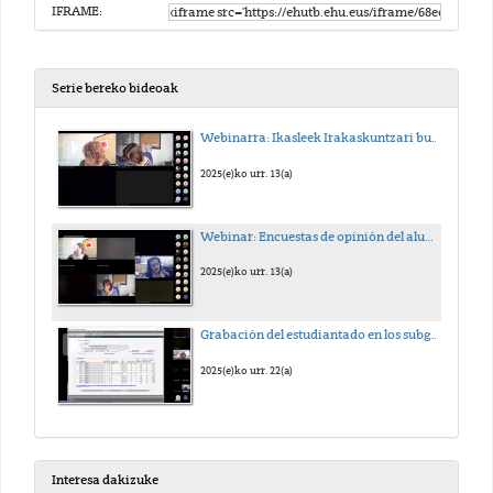
IFRAME:
Serie bereko bideoak
Webinarra: Ikasleek Irakaskuntzari buruz daukaten iritziari buruzko inkestak
2025(e)ko urr. 13(a)
Webinar: Encuestas de opinión del alumnado sobre la docencia de su profesorado
2025(e)ko urr. 13(a)
Grabación del estudiantado en los subgrupos prácticos
2025(e)ko urr. 22(a)
Interesa dakizuke