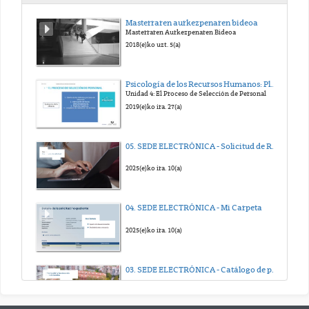
Masterraren aurkezpenaren bideoa
Masterraren Aurkezpenaren Bideoa
2018(e)ko uzt. 5(a)
Psicología de los Recursos Humanos: Planificación, Selección y Promoción. Edurne Martínez
Unidad 4: El Proceso de Selección de Personal
2019(e)ko ira. 27(a)
05. SEDE ELECTRÓNICA - Solicitud de Registro electrónico
2025(e)ko ira. 10(a)
04. SEDE ELECTRÓNICA - Mi Carpeta
2025(e)ko ira. 10(a)
03. SEDE ELECTRÓNICA - Catálogo de procedimientos
2025(e)ko ira. 10(a)