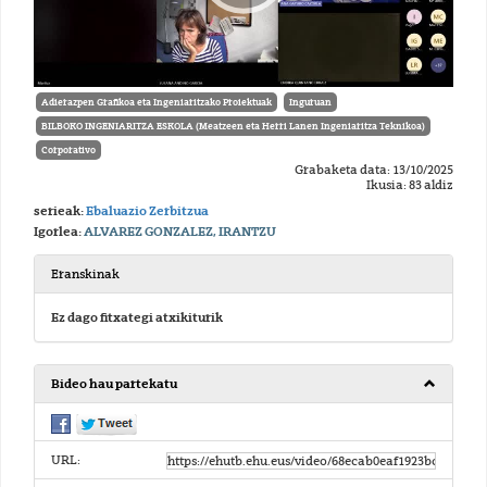
Adierazpen Grafikoa eta Ingeniaritzako Proiektuak
Inguruan
BILBOKO INGENIARITZA ESKOLA (Meatzeen eta Herri Lanen Ingeniaritza Teknikoa)
Corporativo
Grabaketa data: 13/10/2025
Ikusia: 83 aldiz
serieak:
Ebaluazio Zerbitzua
Igorlea:
ALVAREZ GONZALEZ, IRANTZU
Eranskinak
Ez dago fitxategi atxikiturik
Bideo hau partekatu
URL: