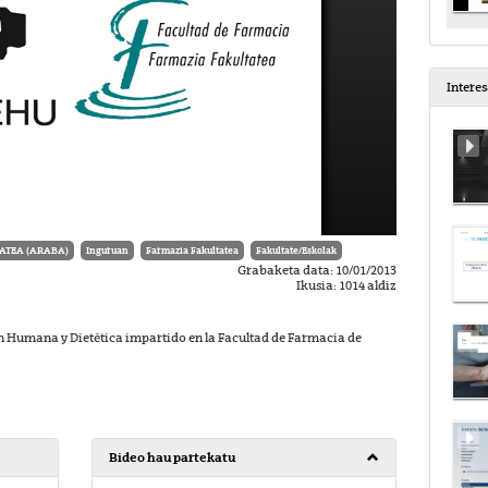
Intere
ATEA (ARABA)
Inguruan
Farmazia Fakultatea
Fakultate/Eskolak
Grabaketa data: 10/01/2013
Ikusia: 1014 aldiz
n Humana y Dietética impartido en la Facultad de Farmacia de
Bideo hau partekatu