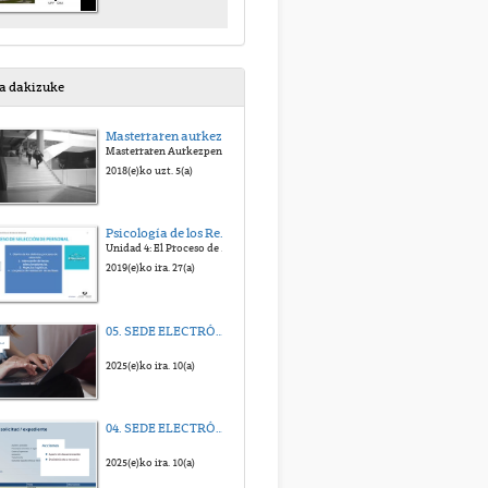
sa dakizuke
Masterraren aurkezpenaren bideoa
Masterraren Aurkezpenaren Bideoa
2018(e)ko uzt. 5(a)
Psicología de los Recursos Humanos: Planificación, Selección y Promoción. Edurne Martínez
Unidad 4: El Proceso de Selección de Personal
2019(e)ko ira. 27(a)
05. SEDE ELECTRÓNICA - Solicitud de Registro electrónico
2025(e)ko ira. 10(a)
04. SEDE ELECTRÓNICA - Mi Carpeta
2025(e)ko ira. 10(a)