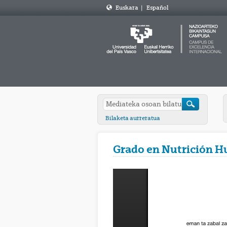
Euskara
|
Español
Bilaketa aurreratua
Grado en Nutrición H