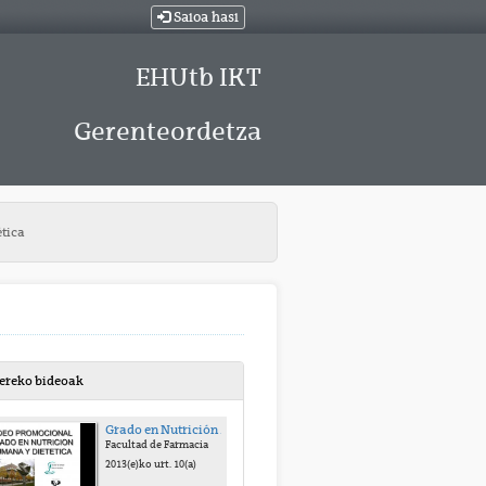
Saioa hasi
EHUtb IKT
Gerenteordetza
tica
bereko bideoak
Grado en Nutrición Humana y Dietética
Facultad de Farmacia
2013(e)ko urt. 10(a)