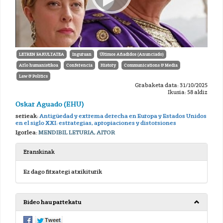
LETREN FAKULTATEA
Inguruan
Últimos Añadidos (Anunciado)
Arlo humanistikoa
Conferencia
History
Communications & Media
Law & Politics
Grabaketa data: 31/10/2025
Ikusia: 58 aldiz
Oskar Aguado (EHU)
serieak:
Antigüedad y extrema derecha en Europa y Estados Unidos
en el siglo XXI: estrategias, apropiaciones y distorsiones
Igorlea:
MENDIBIL LETURIA, AITOR
Eranskinak
Ez dago fitxategi atxikiturik
Bideo hau partekatu