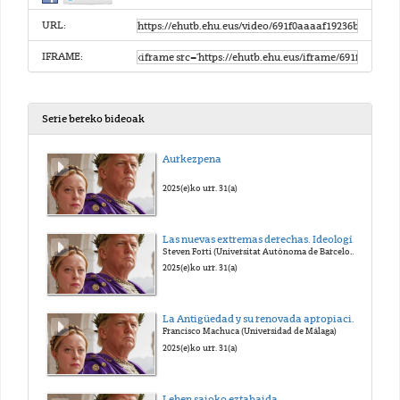
URL:
IFRAME:
Serie bereko bideoak
Aurkezpena
2025(e)ko urr. 31(a)
Las nuevas extremas derechas. Ideología, estrategias y redes trasnacionales
Steven Forti (Universitat Autònoma de Barcelona)
2025(e)ko urr. 31(a)
La Antigüedad y su renovada apropiación política: la recepción del mundo antiguo en la extrema derecha actual
Francisco Machuca (Universidad de Málaga)
2025(e)ko urr. 31(a)
Lehen saioko eztabaida