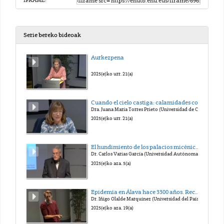
IFRAME:
Serie bereko bideoak
Aurkezpena
2025(e)ko urr. 21(a)
Cuando el cielo castiga: calamidades contra los adversarios religiosos en la Antigüedad
Dra. Juana María Torres Prieto (Universidad de Cantabria)
2025(e)ko urr. 21(a)
El hundimiento de los palacios micénicos (1200 a.C.): ¿una catástrofe previsible?
Dr. Carlos Varias García (Universidad Autónoma de Barcelona)
2025(e)ko aza. 5(a)
Epidemia en Álava hace 3300 años. Recuperando el genoma de patógenos prehistóricos
Dr. Iñigo Olalde Marquínez (Universidad del País
2025(e)ko aza. 19(a)