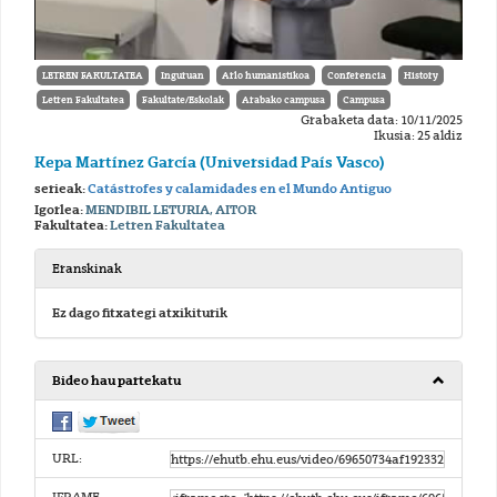
LETREN FAKULTATEA
Inguruan
Arlo humanistikoa
Conferencia
History
Letren Fakultatea
Fakultate/Eskolak
Arabako campusa
Campusa
Grabaketa data: 10/11/2025
Ikusia: 25 aldiz
Kepa Martínez García (Universidad País Vasco)
serieak:
Catástrofes y calamidades en el Mundo Antiguo
Igorlea:
MENDIBIL LETURIA, AITOR
Fakultatea:
Letren Fakultatea
Eranskinak
Ez dago fitxategi atxikiturik
Bideo hau partekatu
URL: