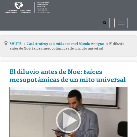
TOGGLE
TOGGLE
SEARCH
NAVIGAT
EHUTB
Catástrofes y calamidades en el Mundo Antiguo
El diluvio
antes de Noé: raíces mesopotámicas de un mito universal
El diluvio antes de Noé: raíces
mesopotámicas de un mito universal