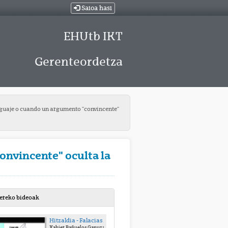
Saioa hasi
EHUtb IKT
Gerenteordetza
lenguaje o cuando un argumento "convincente"
convincente" oculta la
bereko bideoak
Hitzaldia - Falacias lógicas del lenguaje o cuando un argumento "convincente" oculta la verdad
Xabier Bañuelos Ganuza