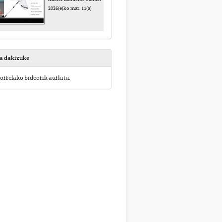
2026(e)ko mar. 11(a)
sa dakizuke
orrelako bideorik aurkitu.