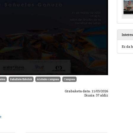
Intere
Ez da h
tatea
Fakultate/Eskolak
Arabako campusa
Campusa
Grabaketa data: 11/03/2026
Ikusia: 37 aldiz
e