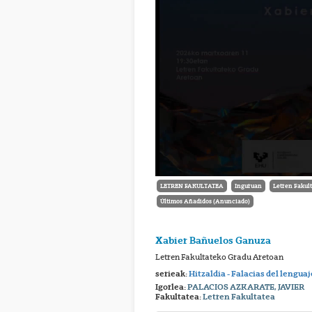
LETREN FAKULTATEA
Inguruan
Letren Fakul
Últimos Añadidos (Anunciado)
Xabier Bañuelos Ganuza
Letren Fakultateko Gradu Aretoan
serieak:
Hitzaldia - Falacias del lenguaj
Igorlea:
PALACIOS AZKARATE, JAVIER
Fakultatea:
Letren Fakultatea