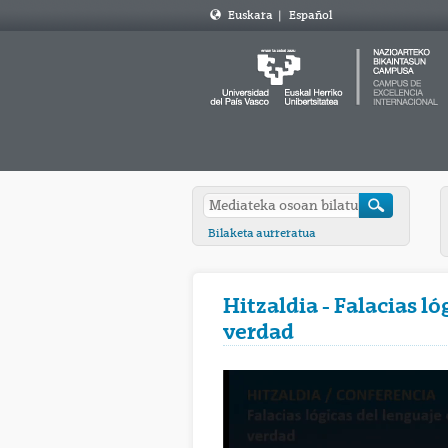
Euskara
|
Español
Bilaketa aurreratua
Hitzaldia - Falacias 
verdad