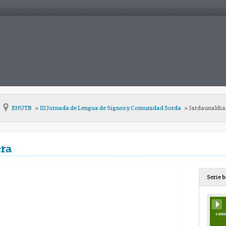
EHUTB
III Jornada de Lengua de Signos y Comunidad Sorda
Jardaunaldia
era
Serie 