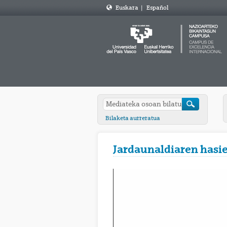
Euskara
|
Español
Bilaketa aurreratua
Jardaunaldiaren hasi