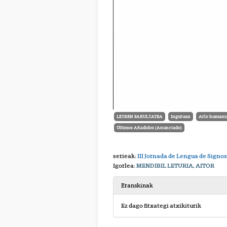
LETREN FAKULTATEA
Inguruan
Arlo humanis
Últimos Añadidos (Anunciado)
serieak:
III Jornada de Lengua de Sign
Igorlea:
MENDIBIL LETURIA, AITOR
Eranskinak
Ez dago fitxategi atxikiturik