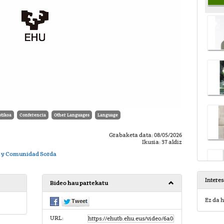
tikoa
Conferencia
Other Languages
Language
Grabaketa data: 08/05/2026
Ikusia: 37 aldiz
os y Comunidad Sorda
Intere
Bideo hau partekatu
Ez da h
URL: