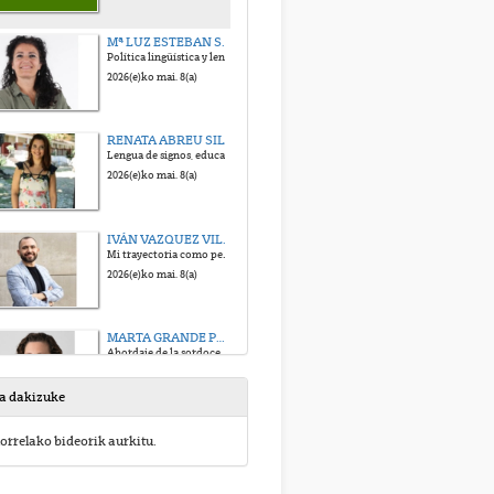
Mª LUZ ESTEBAN SAIZ (Centro de Normalización Lingüística de LSE)
Política lingüística y lengua de signos española: una mirada etnográfica crítica
2026(e)ko mai. 8(a)
RENATA ABREU SILVÉRIO (Universidade Estadual do Ceará, Brasil)
Lengua de signos, educación y accesibilidad: el caso brasileño
2026(e)ko mai. 8(a)
IVÁN VAZQUEZ VILLAR (Universidad Rey Juan 12:00H Carlos, Madrid)
Mi trayectoria como persona sorda y signante en el sistema educativo
2026(e)ko mai. 8(a)
MARTA GRANDE PORCEL (ONCE Euskadi)
Abordaje de la sordoceguera en la ONCE
2026(e)ko mai. 8(a)
sa dakizuke
Jardunaldiaren amaiera
orrelako bideorik aurkitu.
2026(e)ko mai. 8(a)