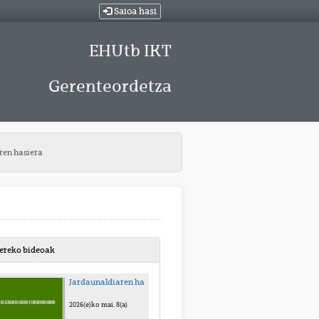
Saioa hasi
EHUtb IKT
Gerenteordetza
ren hasiera
bereko bideoak
Jardaunaldiaren hasiera
2026(e)ko mai. 8(a)