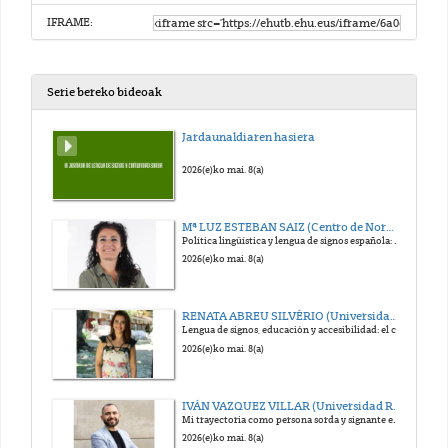
IFRAME:
Serie bereko bideoak
Jardaunaldiaren hasiera
2026(e)ko mai. 8(a)
Mª LUZ ESTEBAN SAIZ (Centro de Normalización Lingüística de LSE)
Política lingüística y lengua de signos española: una mirada etnográfica crítica
2026(e)ko mai. 8(a)
RENATA ABREU SILVÉRIO (Universidade Estadual do Ceará, Brasil)
Lengua de signos, educación y accesibilidad: el caso brasileño
2026(e)ko mai. 8(a)
IVÁN VAZQUEZ VILLAR (Universidad Rey Juan 12:00H Carlos, Madrid)
Mi trayectoria como persona sorda y signante en el sistema educativo
2026(e)ko mai. 8(a)