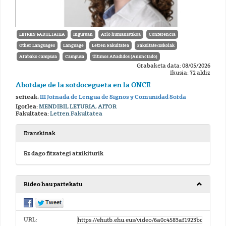
LETREN FAKULTATEA
Inguruan
Arlo humanistikoa
Conferencia
Other Languages
Language
Letren Fakultatea
Fakultate/Eskolak
Arabako campusa
Campusa
Últimos Añadidos (Anunciado)
Grabaketa data: 08/05/2026
Ikusia: 72 aldiz
Abordaje de la sordoceguera en la ONCE
serieak:
III Jornada de Lengua de Signos y Comunidad Sorda
Igorlea:
MENDIBIL LETURIA, AITOR
Fakultatea:
Letren Fakultatea
Eranskinak
Ez dago fitxategi atxikiturik
Bideo hau partekatu
URL: