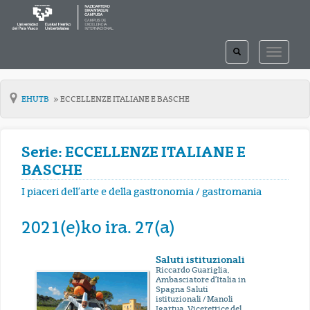
TOGGLE
TOGGLE
SEARCH
NAVIGAT
EHUTB
ECCELLENZE ITALIANE E BASCHE
Serie: ECCELLENZE ITALIANE E
BASCHE
I piaceri dell’arte e della gastronomia / gastromania
2021(e)ko ira. 27(a)
Saluti istituzionali
Riccardo Guariglia,
Ambasciatore d’Italia in
Spagna Saluti
istituzionali / Manoli
Igartua, Viceretrice del