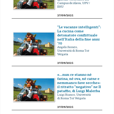
Campus de Alava, UPV /
EHU
27/09/2021
"Le vacanze intelligenti":
La cucina come
detonatore conflittuale
nell'Italia della fine anni
'70
Angelo Favaro,
Università di Roma Tor
Vergata
27/09/2021
«...nun ce stanno né
farina, né ova, né carne e
nemmanco fave secche»:
il ritratto "negativo" ne Il
pataffio, di Luigi Malerba
Luigi Bianco, Università
di Roma Tor Vergata
27/09/2021