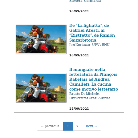
Baviera, Germania
28/09/2021
De “La figliatta”, de
Gabriel Aresti, al
“Ristretto”, de Ramón
Saizarbitoria
Jon Kortazar, UPV / EHU
28/09/2021
Il mangiare nella
letteratura da François
Rabelais ad Andrea
Camilleri. La cucina
come motivo letterario
Fausto De Michele,
Universität Graz, Austria
28/09/2021
(current)
← previous
1
2
next →