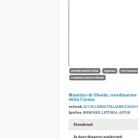
LETREN FAKULTATEA
Inguruan
Arlo humanis
Communications & Media
Maurizio di Ubaldo, coordinatore
della Cucina
serieak:
ECCELLENZE ITALIANE E BASC
Igorlea:
MENDIBIL LETURIA, AITOR
Eranskinak
Ez dago fitxategi atxikiturik