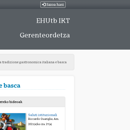
Saioa hasi
EHUtb IKT
Gerenteordetza
a tradizione gastronomica italiana e basca
e basca
bereko bideoak
Saluti istituzionali
Riccardo Guariglia, Ambasciatore d’Italia in Spagna Saluti istituzionali / Manoli Igartua, Viceretrice del Campus de Alava, UPV / EHU
2021(e)ko ira. 27(a)