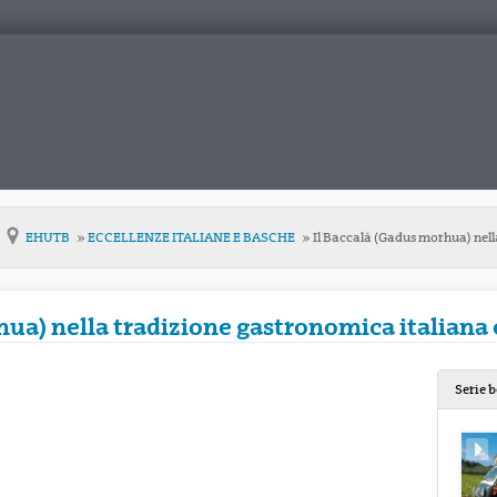
EHUTB
ECCELLENZE ITALIANE E BASCHE
Il Baccalá (Gadus morhua) nell
hua) nella tradizione gastronomica italiana 
Serie 