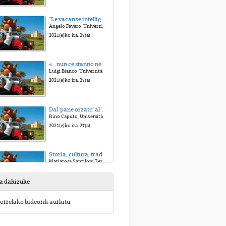
"Le vacanze intelligenti": La cucina come detonatore conflittuale nell'Italia della fine anni '70
Angelo Favaro, Università di Roma Tor Vergata
2021(e)ko ira. 27(a)
«...nun ce stanno né farina, né ova, né carne e nemmanco fave secche»: il ritratto "negativo" ne Il pataffio, di Luigi Malerba
Luigi Bianco, Università di Roma Tor Vergata
2021(e)ko ira. 27(a)
Dal 'pane orzato' al 'porco del Natale': il cibo 'della' letteratura italiana
Rino Caputo, Università di Roma Tor Vergata
2021(e)ko ira. 27(a)
Storia, cultura, tradizione e innovazione si fondono in due realtà di eccellenza: la cucina basca e quella italiana del Lazio
Mariarosa Santiloni Terzi, Fondazione Ippolito e Stanislao Nievo, Roma
2021(e)ko ira. 27(a)
sa dakizuke
The Good Italian: dalla moda al grande schermo attraverso i sensi
orrelako bideorik aurkitu.
Ada Plazzo, UPV / EHU
2021(e)ko ira. 27(a)