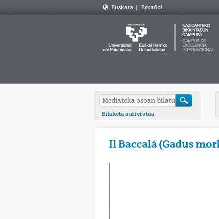
Euskara
|
Español
Bilaketa aurreratua
Il Baccalá (Gadus mor