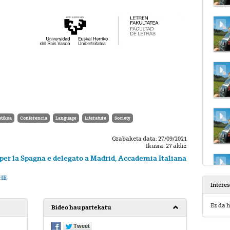
tikoa
Conferencia
Language
Literature
Society
Grabaketa data: 27/09/2021
Ikusia: 27 aldiz
 per la Spagna e delegato a Madrid, Accademia Italiana
HE
Intere
Ez da h
Bideo hau partekatu