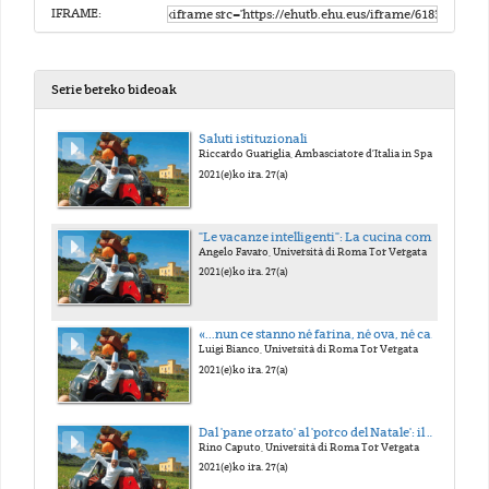
IFRAME:
Serie bereko bideoak
Saluti istituzionali
Riccardo Guariglia, Ambasciatore d’Italia in Spagna Saluti istituzionali / Manoli Igartua, Viceretrice del Campus de Alava, UPV / EHU
2021(e)ko ira. 27(a)
"Le vacanze intelligenti": La cucina come detonatore conflittuale nell'Italia della fine anni '70
Angelo Favaro, Università di Roma Tor Vergata
2021(e)ko ira. 27(a)
«...nun ce stanno né farina, né ova, né carne e nemmanco fave secche»: il ritratto "negativo" ne Il pataffio, di Luigi Malerba
Luigi Bianco, Università di Roma Tor Vergata
2021(e)ko ira. 27(a)
Dal 'pane orzato' al 'porco del Natale': il cibo 'della' letteratura italiana
Rino Caputo, Università di Roma Tor Vergata
2021(e)ko ira. 27(a)