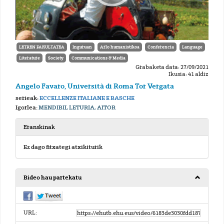
LETREN FAKULTATEA
Inguruan
Arlo humanistikoa
Conferencia
Language
Literature
Society
Communications & Media
Grabaketa data: 27/09/2021
Ikusia: 41 aldiz
Angelo Favaro, Università di Roma Tor Vergata
serieak:
ECCELLENZE ITALIANE E BASCHE
Igorlea:
MENDIBIL LETURIA, AITOR
Eranskinak
Ez dago fitxategi atxikiturik
Bideo hau partekatu
URL: