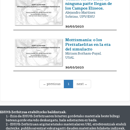
ninguna parte llegan de
los Campos Eliseos.
Alejandro Martínez
Sobrino, UPV/EHU
30/05/2025
Morrismanía: o los
Prerrafaelitas en la era
del simulacro
Miriam Borham-Puyal,
USAL
30/05/2025
(current)
← previous
1
next →
EHUtb Zerbitzua erabiltzeko baldintzak:
1.- Ezin da EHUtb Zerbitzuaren bitartez gordetako materiala beste biltegi
batean gorde eta/edo deskargatu, hala adierazten ez bada.
2.- EHUtb Zerbitzuan argitaratutako materialaren URL erreferentziak erabili
daitezke, publikoarentzat eskuragarri dauden materialen bilaketa indizeak,