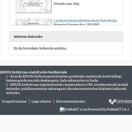
2025(e)ko mai. 29(a)
Las flores prerrafaelitas en la Tate Britain
Margarita Giménez-Bon, UPV/EHU
2025(e)ko mai. 29(a)
Interesa dakizuke
(Re)leer a Williams Morris
Ez da horrelako bideorik aurkitu.
Jorge Juan Sánchez Iglesias, USAL
2025(e)ko mai. 29(a)
EHUtb Zerbitzua erabiltzeko baldintzak:
Cuando las noticias de ninguna parte llegan de los Campos Eliseos.
1.- Ezin da EHUtb Zerbitzuaren bitartez gordetako materiala beste biltegi
Alejandro Martínez Sobrino, UPV/EHU
batean gorde eta/edo deskargatu, hala adierazten ez bada.
2025(e)ko mai. 30(a)
2.- EHUtb Zerbitzuan argitaratutako materialaren URL erreferentziak erabili
daitezke, publikoarentzat eskuragarri dauden materialen bilaketa indizeak,
sortzeko.
Morrismanía: o los Prerrafaelitas en la era del simulacro
Irisgarritasuna
Lege oharra
Harremanetarako
UPV
/
EHU
Miriam Borham-Puyal, USAL
Powered by
PuMuKIT 3.6.1
2025(e)ko mai. 30(a)