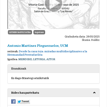
LETREN FAKULTATEA
Inguruan
Grabaketa data: 29/05/2025
Ikusia: 8 aldiz
Antonio Martínez Pleguezuelos, UCM
serieak:
Desde la casa roja: miradas multidisciplinares a la
Hermandad Prerrafaelita
Igorlea:
MENDIBIL LETURIA, AITOR
Eranskinak
Ez dago fitxategi atxikiturik
Bideo hau partekatu