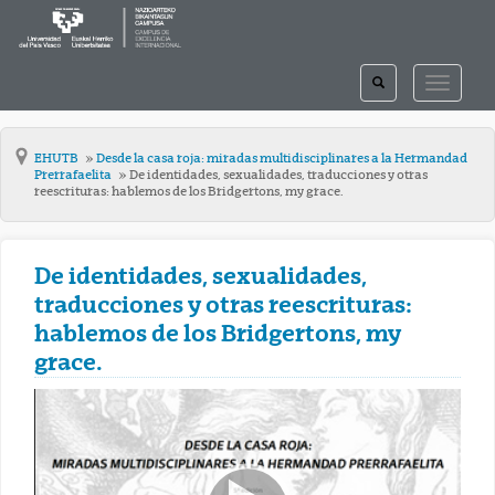
TOGGLE
TOGGLE
SEARCH
NAVIGAT
EHUTB
Desde la casa roja: miradas multidisciplinares a la Hermandad
Prerrafaelita
De identidades, sexualidades, traducciones y otras
reescrituras: hablemos de los Bridgertons, my grace.
De identidades, sexualidades,
traducciones y otras reescrituras:
hablemos de los Bridgertons, my
grace.