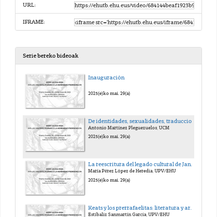
URL:
IFRAME:
Serie bereko bideoak
Inauguración
2025(e)ko mai. 29(a)
De identidades, sexualidades, traducciones y otras reescrituras: hablemos de los Bridgertons, my grace.
Antonio Martínez Pleguezuelos, UCM
2025(e)ko mai. 29(a)
La reescritura del legado cultural de Jane Austen desde la fotografía: Regency is still here!
María Pérez López de Heredia, UPV/EHU
2025(e)ko mai. 29(a)
Keats y los prerrafaelitas: literatura y arte en The eve of Saint Agnes.
Estíbaliz Sanmartín García, UPV/EHU