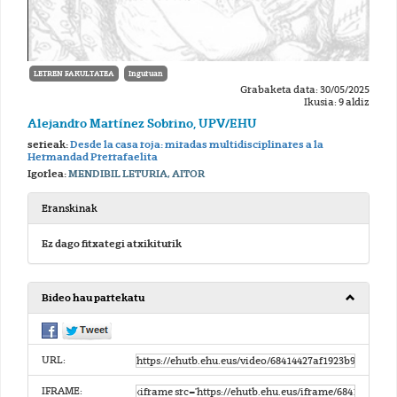
LETREN FAKULTATEA
Inguruan
Grabaketa data: 30/05/2025
Ikusia: 9 aldiz
Alejandro Martínez Sobrino, UPV/EHU
serieak:
Desde la casa roja: miradas multidisciplinares a la
Hermandad Prerrafaelita
Igorlea:
MENDIBIL LETURIA, AITOR
Eranskinak
Ez dago fitxategi atxikiturik
Bideo hau partekatu
URL:
IFRAME: