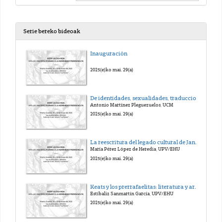
Serie bereko bideoak
Inauguración
2025(e)ko mai. 29(a)
De identidades, sexualidades, traducciones y otras reescrituras: hablemos de los Bridgertons, my grace.
Antonio Martínez Pleguezuelos, UCM
2025(e)ko mai. 29(a)
La reescritura del legado cultural de Jane Austen desde la fotografía: Regency is still here!
María Pérez López de Heredia, UPV/EHU
2025(e)ko mai. 29(a)
Keats y los prerrafaelitas: literatura y arte en The eve of Saint Agnes.
Estíbaliz Sanmartín García, UPV/EHU
2025(e)ko mai. 29(a)