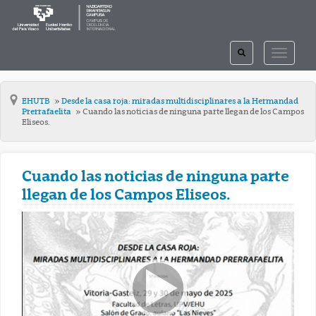
TOGGLE
TOGGLE
SEARCH
NAVIGAT
EHUTB
Desde la casa roja: miradas multidisciplinares a la Hermandad
Prerrafaelita
Cuando las noticias de ninguna parte llegan de los Campos
Eliseos.
Cuando las noticias de ninguna parte
llegan de los Campos Eliseos.