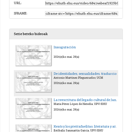
URL:
IFRAME:
Serie bereko bideoak
Inauguración
2025(e)ko mai. 29(a)
De identidades, sexualidades, traducciones y otras reescrituras: hablemos de los Bridgertons, my grace.
Antonio Martínez Pleguezuelos, UCM
2025(e)ko mai. 29(a)
La reescritura del legado cultural de Jane Austen desde la fotografía: Regency is still here!
María Pérez López de Heredia, UPV/EHU
2025(e)ko mai. 29(a)
Keats y los prerrafaelitas: literatura y arte en The eve of Saint Agnes.
Estíbaliz Sanmartín García, UPV/EHU