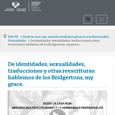
TOGGLE
TOGGLE
SEARCH
NAVIGAT
EHUTB
Desde la casa roja: miradas multidisciplinares a la Hermandad
Prerrafaelita
De identidades, sexualidades, traducciones y otras
reescrituras: hablemos de los Bridgertons, my grace.
De identidades, sexualidades,
traducciones y otras reescrituras:
hablemos de los Bridgertons, my
grace.