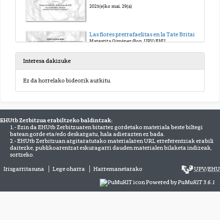
2025(e)ko mai. 29(a)
Las flores prerrafaelitas en la Tate Britain
Margarita Giménez-Bon, UPV/EHU
2025(e)ko mai. 29(a)
Interesa dakizuke
(Re)leer a Williams Morris
Ez da horrelako bideorik aurkitu.
Jorge Juan Sánchez Iglesias, USAL
2025(e)ko mai. 29(a)
EHUtb Zerbitzua erabiltzeko baldintzak:
Cuando las noticias de ninguna parte llegan de los Campos Eliseos.
1.- Ezin da EHUtb Zerbitzuaren bitartez gordetako materiala beste biltegi
Alejandro Martínez Sobrino, UPV/EHU
batean gorde eta/edo deskargatu, hala adierazten ez bada.
2025(e)ko mai. 30(a)
2.- EHUtb Zerbitzuan argitaratutako materialaren URL erreferentziak erabili
daitezke, publikoarentzat eskuragarri dauden materialen bilaketa indizeak,
sortzeko.
Morrismanía: o los Prerrafaelitas en la era del simulacro
Irisgarritasuna
Lege oharra
Harremanetarako
UPV
/
EHU
Miriam Borham-Puyal, USAL
Powered by
PuMuKIT 3.6.1
2025(e)ko mai. 30(a)