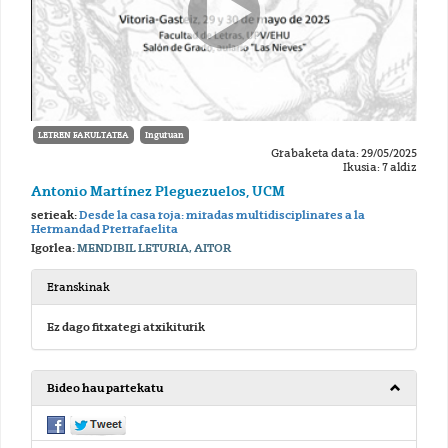
LETREN FAKULTATEA
Inguruan
Grabaketa data: 29/05/2025
Ikusia: 7 aldiz
Antonio Martínez Pleguezuelos, UCM
serieak:
Desde la casa roja: miradas multidisciplinares a la
Hermandad Prerrafaelita
Igorlea:
MENDIBIL LETURIA, AITOR
Eranskinak
Ez dago fitxategi atxikiturik
Bideo hau partekatu