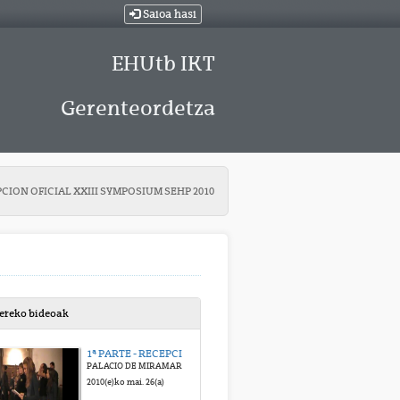
Saioa hasi
EHUtb IKT
Gerenteordetza
CION OFICIAL XXIII SYMPOSIUM SEHP 2010
bereko bideoak
1ª PARTE - RECEPCION OFICIAL XXIII SYMPOSIUM SEHP 2010
PALACIO DE MIRAMAR DONOSTIA 13-5-2010
2010(e)ko mai. 26(a)