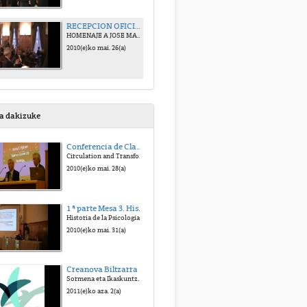
RECEPCION OFICIAL XXIII SYMPOSIUM SEHP 2010
HOMENAJE A JOSE MARIA GONDRA
2010(e)ko mai. 26(a)
sa dakizuke
Conferencia de Clausura XXIII SYMPOSIUM Historia de la Psicología
Circulation and Transformation of Psychological Knowledge" (comunicación en inglés).
2010(e)ko mai. 28(a)
1 ª parte Mesa 3. Historia de la Psicología: Bolonia y los Planes de Estudios
Historia de la Psicología: Bolonia y los Planes de Estudios
2010(e)ko mai. 31(a)
Creanova Biltzarra 2011
Sormena eta Ikaskuntza: etorkizuna diseinatuz
2011(e)ko aza. 2(a)