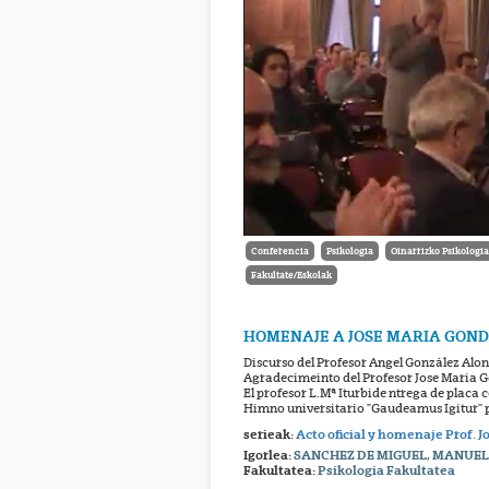
Conferencia
Psikologia
Oinarrizko Psikologi
Fakultate/Eskolak
HOMENAJE A JOSE MARIA GON
Discurso del Profesor Angel González Al
Agradecimeinto del Profesor Jose Maria
El profesor L.Mª Iturbide ntrega de plac
Himno universitario "Gaudeamus Igitur" p
serieak:
Acto oficial y homenaje Prof. 
Igorlea:
SANCHEZ DE MIGUEL, MANUE
Fakultatea:
Psikologia Fakultatea