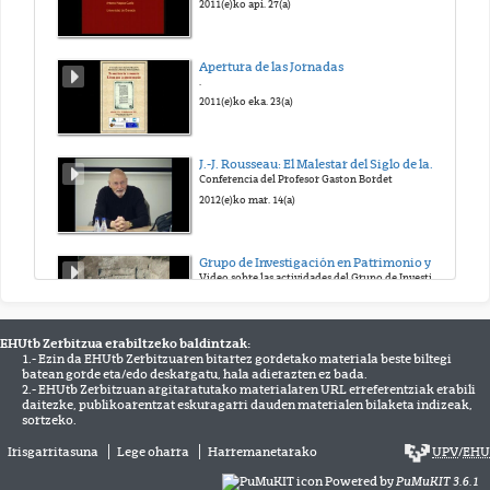
2011(e)ko api. 27(a)
Apertura de las Jornadas
.
2011(e)ko eka. 23(a)
J.-J. Rousseau: El Malestar del Siglo de las Luces
Conferencia del Profesor Gaston Bordet
2012(e)ko mar. 14(a)
Grupo de Investigación en Patrimonio y Paisajes Culturales
Video sobre las actividades del Grupo de Investigación en Patrimonio y Paisajes Culturales
2012(e)ko mai. 30(a)
EHUtb Zerbitzua erabiltzeko baldintzak:
1.- Ezin da EHUtb Zerbitzuaren bitartez gordetako materiala beste biltegi
UPV/EHUko II Inklusio Plana
batean gorde eta/edo deskargatu, hala adierazten ez bada.
II Inklusio Planaren aurkezpen ekitaldia eta Richard Oriberi aipamena
2.- EHUtb Zerbitzuan argitaratutako materialaren URL erreferentziak erabili
2012(e)ko abe. 13(a)
daitezke, publikoarentzat eskuragarri dauden materialen bilaketa indizeak,
sortzeko.
Irisgarritasuna
Lege oharra
Harremanetarako
UPV
/
EHU
Le origini della cittá medievale in Occidente
Gian Pietro Brogiolo
Powered by
PuMuKIT 3.6.1