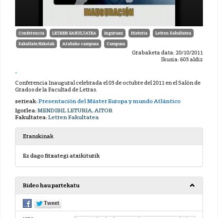
Conferencia
LETREN FAKULTATEA
Inguruan
Historia
Letren Fakultatea
Fakultate/Eskolak
Arabako campusa
Campusa
Grabaketa data: 20/10/2011
Ikusia: 603 aldiz
.
Conferencia Inaugural celebrada el 03 de octubre del 2011 en el Salón de
Grados de la Facultad de Letras.
serieak:
Presentación del Máster Europa y mundo Atlántico
Igorlea:
MENDIBIL LETURIA, AITOR
Fakultatea:
Letren Fakultatea
Eranskinak
Ez dago fitxategi atxikiturik
Bideo hau partekatu