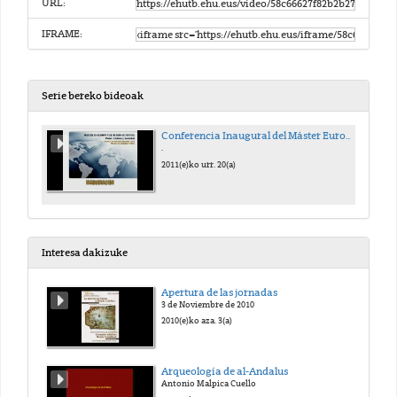
URL:
IFRAME:
Serie bereko bideoak
Conferencia Inaugural del Máster Europa y mundo Atlántico
.
2011(e)ko urr. 20(a)
Interesa dakizuke
Apertura de las jornadas
3 de Noviembre de 2010
2010(e)ko aza. 3(a)
Arqueología de al-Andalus
Antonio Malpica Cuello