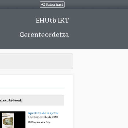
Saioa hasi
EHUtb IKT
Gerenteordetza
bereko bideoak
Apertura de las jornadas
3 de Noviembre de 2010
2010(e)ko aza. 3(a)