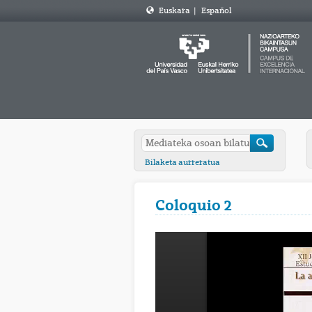
Euskara
|
Español
Bilaketa aurreratua
Coloquio 2