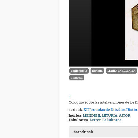
Conferencia
Historia
LETREN FAKULTATEA
Campusa
.
Coloquio sobre las intervenciones de los 
serieak:
XII Jornadas de Estudios Histór
Igorlea:
MENDIBIL LETURIA, AITOR
Fakultatea:
Letren Fakultatea
Eranskinak