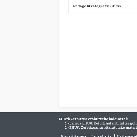
Ez dago fitxategi atxikiturik
EHUtb Zerbitzua erabiltzeko baldintzak:
1.- Ezin da EHUtb Zerbitzuaren bitartez gor
2.- EHUtb Zerbitzuan argitaratutako materi
Irisgarritasuna
Lege oharra
Harremane