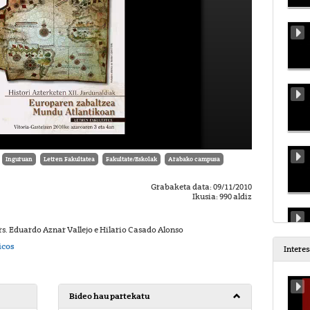
Inguruan
Letren Fakultatea
Fakultate/Eskolak
Arabako campusa
Grabaketa data: 09/11/2010
Ikusia: 990 aldiz
Drs. Eduardo Aznar Vallejo e Hilario Casado Alonso
icos
Intere
Bideo hau partekatu