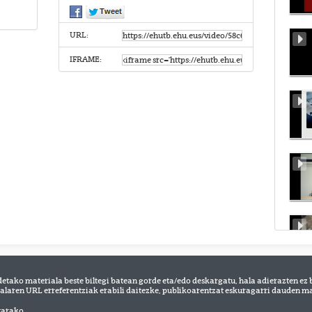
URL:
IFRAME:
detako materiala beste biltegi batean gorde eta/edo deskargatu, hala adierazten ez 
alaren URL erreferentziak erabili daitezke, publikoarentzat eskuragarri dauden mat
tarako