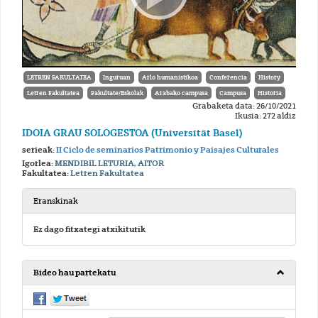
LETREN FAKULTATEA
Inguruan
Arlo humanistikoa
Conferencia
History
Letren Fakultatea
Fakultate/Eskolak
Arabako campusa
Campusa
Historia
Grabaketa data: 26/10/2021
Ikusia: 272 aldiz
IDOIA GRAU SOLOGESTOA (Universität Basel)
serieak:
II Ciclo de seminarios Patrimonio y Paisajes Culturales
Igorlea:
MENDIBIL LETURIA, AITOR
Fakultatea:
Letren Fakultatea
Eranskinak
Ez dago fitxategi atxikiturik
Bideo hau partekatu