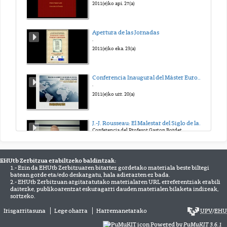
2011(e)ko api. 27(a)
Apertura de las Jornadas
.
2011(e)ko eka. 23(a)
Conferencia Inaugural del Máster Europa y mundo Atlántico
.
2011(e)ko urr. 20(a)
J.-J. Rousseau: El Malestar del Siglo de las Luces
Conferencia del Profesor Gaston Bordet
2012(e)ko mar. 14(a)
EHUtb Zerbitzua erabiltzeko baldintzak:
1.- Ezin da EHUtb Zerbitzuaren bitartez gordetako materiala beste biltegi
Grupo de Investigación en Patrimonio y Paisajes Culturales
batean gorde eta/edo deskargatu, hala adierazten ez bada.
Video sobre las actividades del Grupo de Investigación en Patrimonio y Paisajes Culturales
2.- EHUtb Zerbitzuan argitaratutako materialaren URL erreferentziak erabili
2012(e)ko mai. 30(a)
daitezke, publikoarentzat eskuragarri dauden materialen bilaketa indizeak,
sortzeko.
Irisgarritasuna
Lege oharra
Harremanetarako
UPV
/
EHU
UPV/EHUko II Inklusio Plana
II Inklusio Planaren aurkezpen ekitaldia eta Richard Oriberi aipamena
Powered by
PuMuKIT 3.6.1