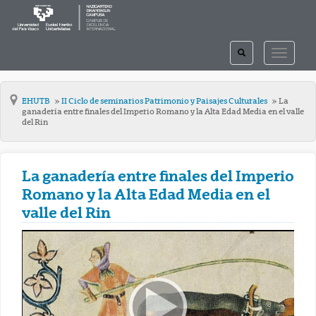
TOGGLE
TOGGLE
SEARCH
NAVIGAT
EHUTB
II Ciclo de seminarios Patrimonio y Paisajes Culturales
La
ganadería entre finales del Imperio Romano y la Alta Edad Media en el valle
del Rin
La ganadería entre finales del Imperio
Romano y la Alta Edad Media en el
valle del Rin