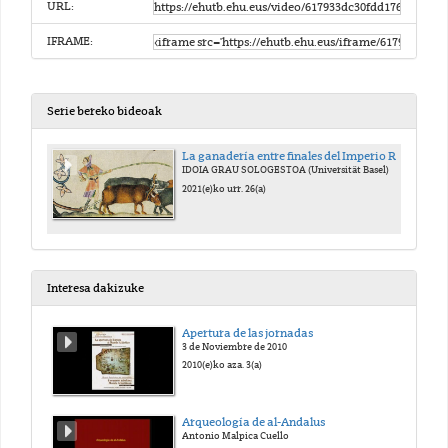
URL:
IFRAME:
Serie bereko bideoak
La ganadería entre finales del Imperio Romano y la Alta Edad Media en el valle del Rin
IDOIA GRAU SOLOGESTOA (Universität Basel)
2021(e)ko urr. 26(a)
Interesa dakizuke
Apertura de las jornadas
3 de Noviembre de 2010
2010(e)ko aza. 3(a)
Arqueología de al-Andalus
Antonio Malpica Cuello