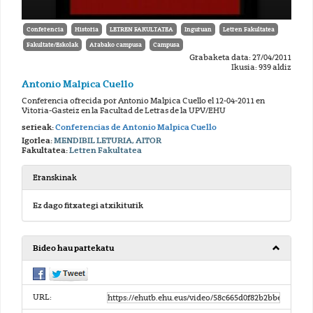
Conferencia
Historia
LETREN FAKULTATEA
Inguruan
Letren Fakultatea
Fakultate/Eskolak
Arabako campusa
Campusa
Grabaketa data: 27/04/2011
Ikusia: 939 aldiz
Antonio Malpica Cuello
Conferencia ofrecida por Antonio Malpica Cuello el 12-04-2011 en
Vitoria-Gasteiz en la Facultad de Letras de la UPV/EHU
serieak:
Conferencias de Antonio Malpica Cuello
Igorlea:
MENDIBIL LETURIA, AITOR
Fakultatea:
Letren Fakultatea
Eranskinak
Ez dago fitxategi atxikiturik
Bideo hau partekatu
URL: