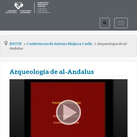
TOGGLE
TOGGLE
SEARCH
NAVIGAT
EHUTB
Conferencias de Antonio Malpica Cuello
Arqueología de al-
Andalus
Arqueología de al-Andalus