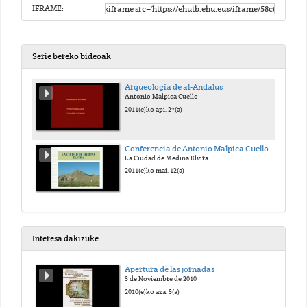
IFRAME:
Serie bereko bideoak
Arqueología de al-Andalus
Antonio Malpica Cuello
2011(e)ko api. 27(a)
Conferencia de Antonio Malpica Cuello
La Ciudad de Medina Elvira
2011(e)ko mai. 12(a)
Interesa dakizuke
Apertura de las jornadas
3 de Noviembre de 2010
2010(e)ko aza. 3(a)