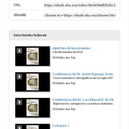
URL:
IFRAME:
Serie bereko bideoak
Apertura de las jornadas
3 de Noviembre de 2010
2010(e)ko aza. 3(a)
Conferencia de Dr. Javier Espiago González
"Conociumientos cartográficos en los siglos XV y XVI. Del Mediterráneo al Atlántico
2010(e)ko aza. 9(a)
Conferencia del Dr. Luis Miguel R. de Oliveira Duarte
"Explotación, navegación y comercio marítimo Portugués en torno al 1500"
2010(e)ko aza. 9(a)
Coloquio 1