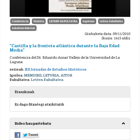
Conferencia
Historia
LETREN FAKULTATEA
Inguruan
Letren Fakultatea
Fakultate/Eskolak
Grabaketa data: 09/11/2010
Ikusia: 1415 aldiz
"Castilla y la frontera atlántica durante la Baja Edad
Media"
Conferencia del Dr. Eduardo Aznar Vallejo de la Universidad de La
Laguna
serieak:
XII Jornadas de Estudios Históricos
Igorlea:
MENDIBIL LETURIA, AITOR
Fakultatea:
Letren Fakultatea
Eranskinak
Ez dago fitxategi atxikiturik
Bideo hau partekatu