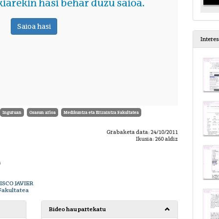
Intere
Inguruan
Osasun arloa
Medikuntza eta Erizaintza Fakultatea
Grabaketa data: 24/10/2011
Ikusia: 260 aldiz
a
ISCO JAVIER
Fakultatea
Bideo hau partekatu