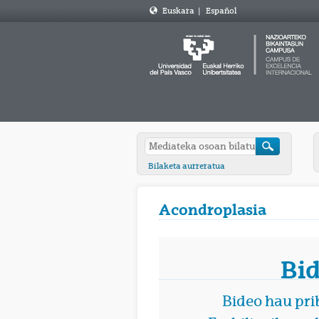
Euskara
|
Español
Bilaketa aurreratua
Acondroplasia