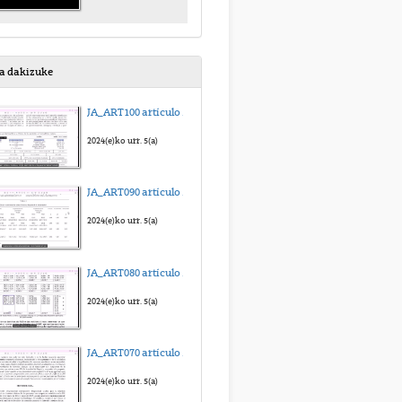
sa dakizuke
JA_ART100 artículo para regresión multilineal_sub_eus
2024(e)ko urr. 5(a)
JA_ART090 artículo para anova medidas repetidas_sub_eus
2024(e)ko urr. 5(a)
JA_ART080 artículo para Kruskal-Wallis_sub_eus
2024(e)ko urr. 5(a)
JA_ART070 artículo para Friedman_sub_eus
2024(e)ko urr. 5(a)