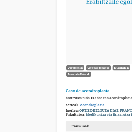
Documental
Ciencias médicas
Erizaintza II
Fakultate/Eskolak
Caso de acondroplasia
Entrevista niña 14 años con acondroplasi
serieak:
Acondroplasia
Igorlea:
ORTIZ DE ELGUEA DIAZ, FRANC
Fakultatea:
Medikuntza eta Erizaintza 
Eranskinak