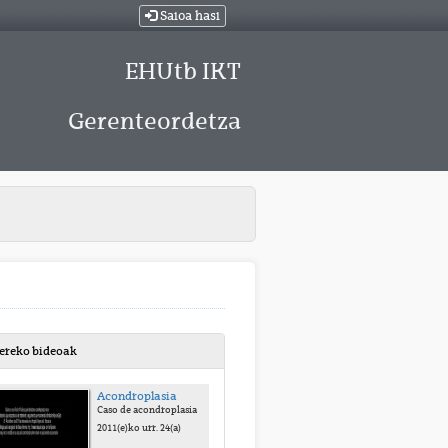
Saioa hasi
EHUtb IKT
Gerenteordetza
bereko bideoak
Acondroplasia
Caso de acondroplasia
2011(e)ko urr. 24(a)