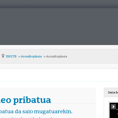
EHUTB
Acondroplasia
Acondroplasia
Serie 