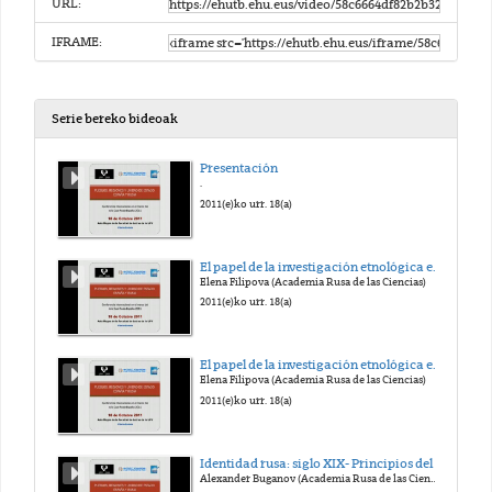
URL:
IFRAME:
Serie bereko bideoak
Presentación
.
2011(e)ko urr. 18(a)
El papel de la investigación etnológica en el estudio de los conflictos étnicos (Ruso)
Elena Filipova (Academia Rusa de las Ciencias)
2011(e)ko urr. 18(a)
El papel de la investigación etnológica en el estudio de los conflictos étnicos (traducción al español)
Elena Filipova (Academia Rusa de las Ciencias)
2011(e)ko urr. 18(a)
Identidad rusa: siglo XIX- Principios del siglo XXI (Ruso)
Alexander Buganov (Academia Rusa de las Ciencias)