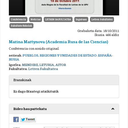
Conferencia
Noticias
LETREN FAKULTATEA
Inguruan
Letren Fakultatea
Fakultate/Eskolak
Grabaketa data: 18/10/2011
Ikusia: 466 aldiz
Marina Martynova (Academia Rusa de las Ciencias)
Conferencia con sonido original.
serieak:
PUEBLOS, REGIONES Y UNIDADES DE ESTADO: ESPAÑA-
RUSIA
Igorlea:
MENDIBIL LETURIA, AITOR
Fakultatea:
Letren Fakultatea
Eranskinak
Ez dago fitxategi atxikiturik
Bideo hau partekatu