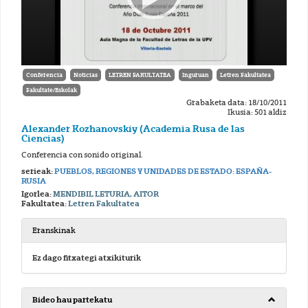
Conferencia
Noticias
LETREN FAKULTATEA
Inguruan
Letren Fakultatea
Fakultate/Eskolak
Grabaketa data: 18/10/2011
Ikusia: 501 aldiz
Alexander Kozhanovskiy (Academia Rusa de las
Ciencias)
Conferencia con sonido original.
serieak:
PUEBLOS, REGIONES Y UNIDADES DE ESTADO: ESPAÑA-
RUSIA
Igorlea:
MENDIBIL LETURIA, AITOR
Fakultatea:
Letren Fakultatea
Eranskinak
Ez dago fitxategi atxikiturik
Bideo hau partekatu