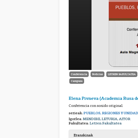
Conferencia
Noticias
LETREN FAKULTATEA
Campusa
Elena Pivneva (Academia Rusa de
Conferencia con sonido original.
serieak:
PUEBLOS, REGIONES Y UNIDAD
Igorlea:
MENDIBIL LETURIA, AITOR
Fakultatea:
Letren Fakultatea
Eranskinak