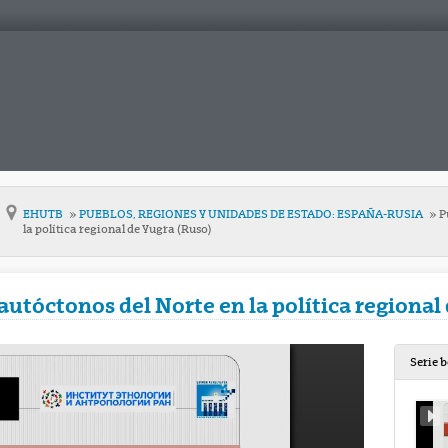
EHUTB
PUEBLOS, REGIONES Y UNIDADES DE ESTADO: ESPAÑA-RUSIA
P
la política regional de Yugra (Ruso)
autóctonos del Norte en la política regional
Serie 