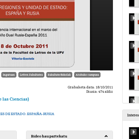
Inguruan
Letren Fakultatea
Fakultate/Eskolak
Arabako campusa
Grabaketa data: 18/10/2011
Ikusia: 474 aldiz
 las Ciencias)
ES DE ESTADO: ESPAÑA-RUSIA
Intere
Bideo hau partekatu