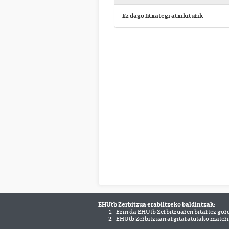
Ez dago fitxategi atxikiturik
EHUtb Zerbitzua erabiltzeko baldintzak:
1.- Ezin da EHUtb Zerbitzuaren bitartez gor
2.- EHUtb Zerbitzuan argitaratutako materi