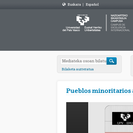
Euskara
|
Español
Bilaketa aurreratua
Pueblos minoritarios 