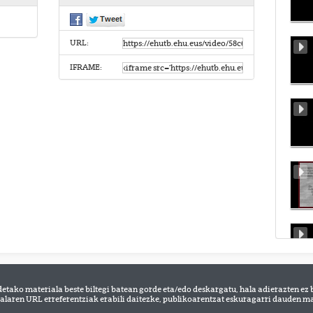
URL:
IFRAME:
detako materiala beste biltegi batean gorde eta/edo deskargatu, hala adierazten ez 
alaren URL erreferentziak erabili daitezke, publikoarentzat eskuragarri dauden mat