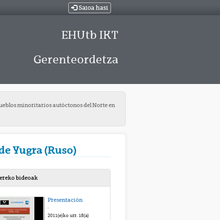
Saioa hasi
EHUtb IKT
Gerenteordetza
ueblos minoritarios autóctonos del Norte en
 de Yugra (Ruso)
bereko bideoak
Presentación
.
2011(e)ko urr. 18(a)