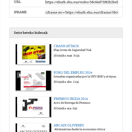
URL:
IFRAME:
Serie bereko bideoak
CRASH ATTACK
Plan Joven de Seguridad Vial
2014(e)ko mar. 31(a)
FORO DEL EMPLEO 2014
Jornadas organizadas por la UPV/EHU y el Ayuntamiento de Vitoria-Gasteiz
2014(e)ko abe. 11(a)
PREMIOS INIZIA 2014
Acto de Entrega de Premios
2014(e)ko aza. 5(a)
ARCADI OLIVERES
"Alternativas desde la economía crítica"