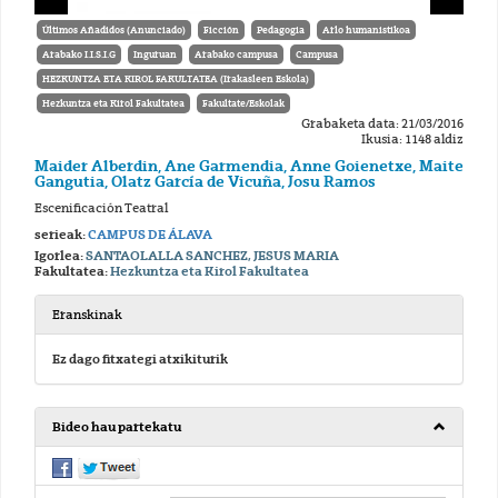
Últimos Añadidos (Anunciado)
Ficción
Pedagogia
Arlo humanistikoa
Arabako I.I.S.I.G
Inguruan
Arabako campusa
Campusa
HEZKUNTZA ETA KIROL FAKULTATEA (Irakasleen Eskola)
Hezkuntza eta Kirol Fakultatea
Fakultate/Eskolak
Grabaketa data: 21/03/2016
Ikusia: 1148 aldiz
Maider Alberdin, Ane Garmendia, Anne Goienetxe, Maite
Gangutia, Olatz García de Vicuña, Josu Ramos
Escenificación Teatral
serieak:
CAMPUS DE ÁLAVA
Igorlea:
SANTAOLALLA SANCHEZ, JESUS MARIA
Fakultatea:
Hezkuntza eta Kirol Fakultatea
Eranskinak
Ez dago fitxategi atxikiturik
Bideo hau partekatu