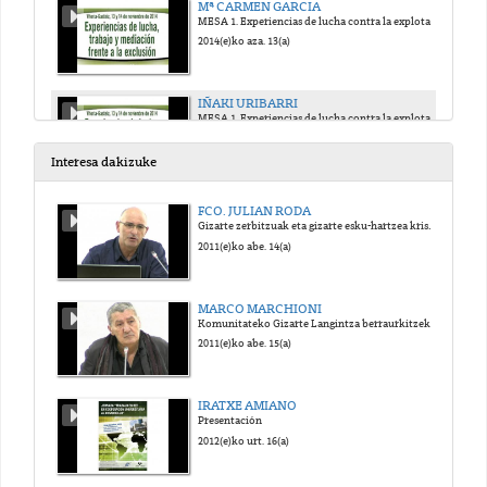
Mª CARMEN GARCIA
MESA 1. Experiencias de lucha contra la explotación y la pobreza
2014(e)ko aza. 13(a)
IÑAKI URIBARRI
MESA 1. Experiencias de lucha contra la explotación y la pobreza
2014(e)ko aza. 13(a)
Interesa dakizuke
COLOQUIO 1
FCO. JULIAN RODA
MESA 1. Experiencias de lucha contra la explotación y la pobreza
Gizarte zerbitzuak eta gizarte esku-hartzea krisi garaietan: bilakaera eta joerak
2014(e)ko aza. 13(a)
2011(e)ko abe. 14(a)
TXEMA DUQUE
MARCO MARCHIONI
MESA 2. Experiencias frente a la especulación: sinhogarismo, ocupación y desahucios
Komunitateko Gizarte Langintza berraurkitzeko beharra
2014(e)ko aza. 13(a)
2011(e)ko abe. 15(a)
ELENA MATAMALA
IRATXE AMIANO
MESA 2. Experiencias frente a la especulación: sinhogarismo, ocupación y desahucios
Presentación
2014(e)ko aza. 13(a)
2012(e)ko urt. 16(a)