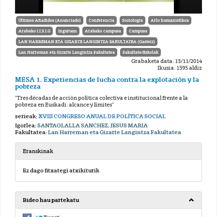
Últimos Añadidos (Anunciado)
Conferencia
Soziologia
Arlo humanistikoa
Arabako I.I.S.I.G
Inguruan
Arabako campusa
Campusa
LAN HARREMAN ETA GIZARTE LANGINTZA FAKULTATEA (Gasteiz)
Lan Harreman eta Gizarte Langintza Fakultatea
Fakultate/Eskolak
Grabaketa data: 13/11/2014
Ikusia: 1395 aldiz
MESA 1. Experiencias de lucha contra la explotación y la
pobreza
"Tres décadas de acción política colectiva e institucional frente a la
pobreza en Euskadi: alcance y límites"
serieak:
XVIII CONGRESO ANUAL DE POLÍTICA SOCIAL
Igorlea:
SANTAOLALLA SANCHEZ, JESUS MARIA
Fakultatea:
Lan Harreman eta Gizarte Langintza Fakultatea
Eranskinak
Ez dago fitxategi atxikiturik
Bideo hau partekatu