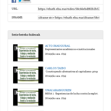
URL:
IFRAME:
Serie bereko bideoak
ACTO INAUGURAL
Representantes académicos e institucionales
2014(e)ko aza. 13(a)
CARLOS TAIBO
"Construyendo alternativas al capitalismo: propuestas y experiencias transformadoras"
2014(e)ko aza. 13(a)
UNAI ARANGUREN
MESA 1. "Experiencias de lucha contra la explotación y la pobreza"
2014(e)ko aza. 13(a)